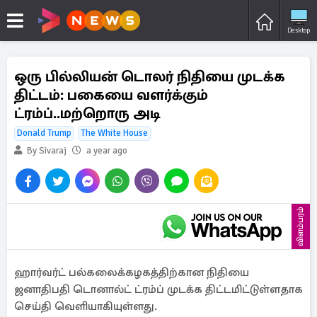
Desktop
ஒரு பில்லியன் டொலர் நிதியை முடக்க
திட்டம்: பகையை வளர்க்கும்
ட்ரம்ப்..மற்றொரு அடி
Donald Trump
The White House
By Sivaraj
a year ago
விளம்பரம்
ஹார்வர்ட் பல்கலைக்கழகத்திற்கான நிதியை
ஜனாதிபதி டொனால்ட் ட்ரம்ப் முடக்க திட்டமிட்டுள்ளதாக
செய்தி வெளியாகியுள்ளது.