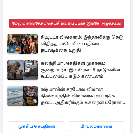
மேலும் சர்வதேசம் செய்திகளைப் படிக்க இங்கே அழுத்தவும்
சியூட்டா விவகாரம்: இத்தாலிக்கு கெடு
விதித்த ஸ்பெயின்: பதிலடி
நடவடிக்கை உறுதி
கலந்தியா அகதிகள் முகாமை
சூறையாடிய இஸ்ரேல் : 8 நாடுகளின்
கூட்டமைப்பு கடும் கண்டனம்
ரஷ்யாவின் சரடோவ் விமான
நிலையத்தில் விமானங்கள் பறக்க
தடை: அதிகரிக்கும் உக்ரைன் ட்ரோன்
தாக்குதல்
முக்கிய செய்திகள்
பிரபலமானவை