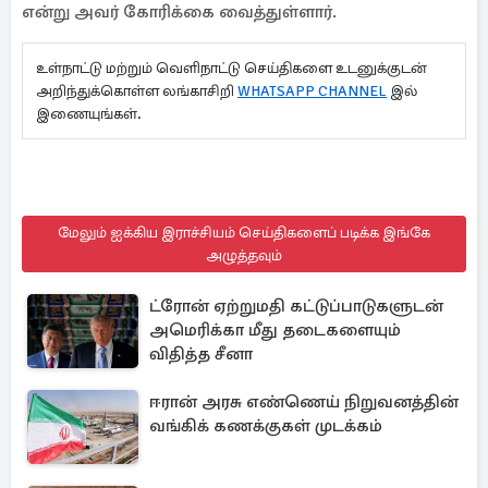
என்று அவர் கோரிக்கை வைத்துள்ளார்.
உள்நாட்டு மற்றும் வெளிநாட்டு செய்திகளை உடனுக்குடன்
அறிந்துக்கொள்ள லங்காசிறி
WHATSAPP CHANNEL
இல்
இணையுங்கள்.
மேலும் ஐக்கிய இராச்சியம் செய்திகளைப் படிக்க இங்கே
அழுத்தவும்
ட்ரோன் ஏற்றுமதி கட்டுப்பாடுகளுடன்
அமெரிக்கா மீது தடைகளையும்
விதித்த சீனா
ஈரான் அரசு எண்ணெய் நிறுவனத்தின்
வங்கிக் கணக்குகள் முடக்கம்