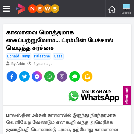
Desktop
காஸாவை மொத்தமாக
கைப்பற்றுவோம்... ட்ரம்பின் பேச்சால்
வெடித்த சர்ச்சை
Donald Trump
Palestine
Gaza
By Arbin
2 years ago
விளம்பரம்
பாலஸ்தீன மக்கள் காஸாவில் இருந்து நிரந்தரமாக
வெளியேற வேண்டும் என கூறி வந்த அமெரிக்க
ஜனாதிபதி டொனால்டு ட்ரம்ப், தற்போது காஸாவை