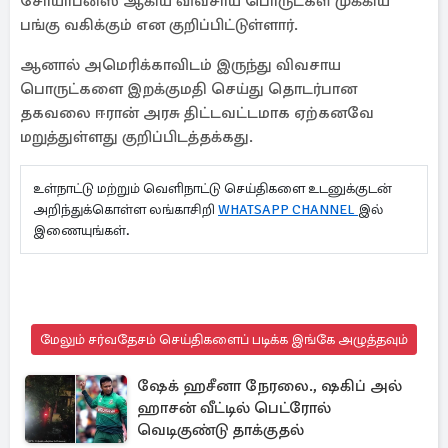
சோயாபீன்ஸ் ஆகிய விவசாய பொருட்கள் முக்கிய
பங்கு வகிக்கும் என குறிப்பிட்டுள்ளார்.
ஆனால் அமெரிக்காவிடம் இருந்து விவசாய
பொருட்களை இறக்குமதி செய்து தொடர்பான
தகவலை ஈரான் அரசு திட்டவட்டமாக ஏற்கனவே
மறுத்துள்ளது குறிப்பிடத்தக்கது.
உள்நாட்டு மற்றும் வெளிநாட்டு செய்திகளை உடனுக்குடன்
அறிந்துக்கொள்ள லங்காசிறி
WHATSAPP CHANNEL
இல்
இணையுங்கள்.
மேலும் சர்வதேசம் செய்திகளைப் படிக்க இங்கே அழுத்தவும்
ஷேக் ஹசீனா நேரலை., ஷகிப் அல்
ஹாசன் வீட்டில் பெட்ரோல்
வெடிகுண்டு தாக்குதல்