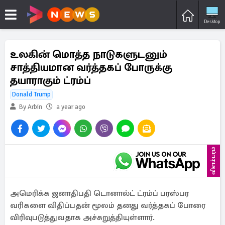
Desktop
உலகின் மொத்த நாடுகளுடனும்
சாத்தியமான வர்த்தகப் போருக்கு
தயாராகும் ட்ரம்ப்
Donald Trump
By Arbin
a year ago
விளம்பரம்
அமெரிக்க ஜனாதிபதி டொனால்ட் ட்ரம்ப் பரஸ்பர
வரிகளை விதிப்பதன் மூலம் தனது வர்த்தகப் போரை
விரிவுபடுத்துவதாக அச்சுறுத்தியுள்ளார்.