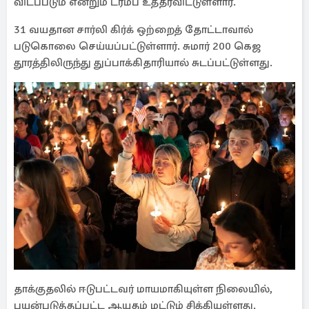
விடப்படும் என்றும் ட்ரம்ப் உத்தரவிட்டுள்ளார்.
31 வயதான சார்லி கிர்க் ஒற்றைத் தோட்டாவால்
படுகொலை செய்யப்பட்டுள்ளார். சுமார் 200 கெஜ
தூரத்திலிருந்து துப்பாக்கிதாரியால் சுடப்பட்டுள்ளது.
தாக்குதலில் ஈடுபட்டவர் மாயமாகியுள்ள நிலையில்,
பயன்படுத்தப்பட்ட ஆயுதம் மட்டும் சிக்கியுள்ளது.