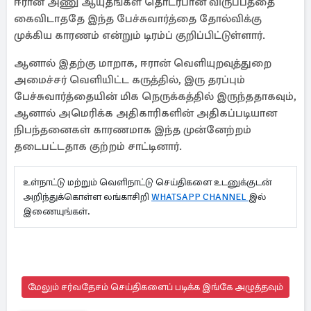
ஈரான் அணு ஆயுதங்கள் தொடர்பான விருப்பத்தை
கைவிடாததே இந்த பேச்சுவார்த்தை தோல்விக்கு
முக்கிய காரணம் என்றும் டிரம்ப் குறிப்பிட்டுள்ளார்.
ஆனால் இதற்கு மாறாக, ஈரான் வெளியுறவுத்துறை
அமைச்சர் வெளியிட்ட கருத்தில், இரு தரப்பும்
பேச்சுவார்த்தையின் மிக நெருக்கத்தில் இருந்ததாகவும்,
ஆனால் அமெரிக்க அதிகாரிகளின் அதிகப்படியான
நிபந்தனைகள் காரணமாக இந்த முன்னேற்றம்
தடைபட்டதாக குற்றம் சாட்டினார்.
உள்நாட்டு மற்றும் வெளிநாட்டு செய்திகளை உடனுக்குடன்
அறிந்துக்கொள்ள லங்காசிறி
WHATSAPP CHANNEL
இல்
இணையுங்கள்.
மேலும் சர்வதேசம் செய்திகளைப் படிக்க இங்கே அழுத்தவும்