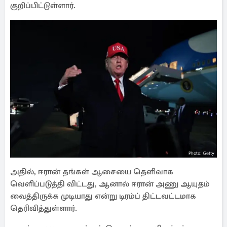
குறிப்பிட்டுள்ளார்.
அதில், ஈரான் தங்கள் ஆசையை தெளிவாக
வெளிப்படுத்தி விட்டது, ஆனால் ஈரான் அணு ஆயுதம்
வைத்திருக்க முடியாது என்று டிரம்ப் திட்டவட்டமாக
தெரிவித்துள்ளார்.