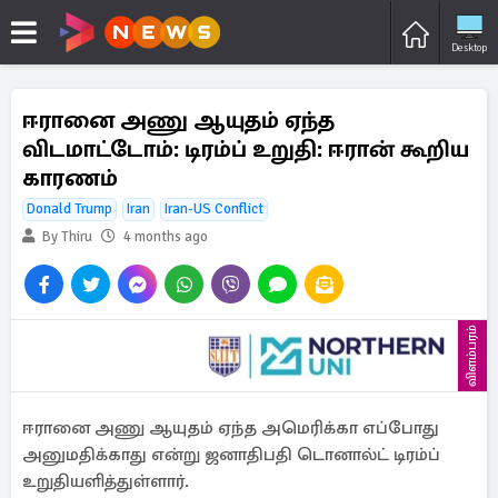
Desktop
ஈரானை அணு ஆயுதம் ஏந்த
விடமாட்டோம்: டிரம்ப் உறுதி: ஈரான் கூறிய
காரணம்
Donald Trump
Iran
Iran-US Conflict
By Thiru
4 months ago
விளம்பரம்
ஈரானை அணு ஆயுதம் ஏந்த அமெரிக்கா எப்போது
அனுமதிக்காது என்று ஜனாதிபதி டொனால்ட் டிரம்ப்
உறுதியளித்துள்ளார்.