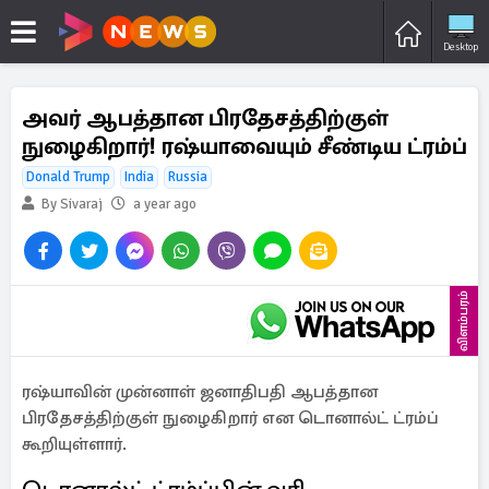
Desktop
அவர் ஆபத்தான பிரதேசத்திற்குள்
நுழைகிறார்! ரஷ்யாவையும் சீண்டிய ட்ரம்ப்
Donald Trump
India
Russia
By Sivaraj
a year ago
விளம்பரம்
ரஷ்யாவின் முன்னாள் ஜனாதிபதி ஆபத்தான
பிரதேசத்திற்குள் நுழைகிறார் என டொனால்ட் ட்ரம்ப்
கூறியுள்ளார்.