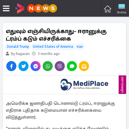
Desktop
எதுவும் எஞ்சியிருக்காது- ஈரானுக்கு
ட்ரம்ப் கடும் எச்சரிக்கை
Donald Trump
United States of America
Iran
By Ragavan
3 months ago
விளம்பரம்
அமெரிக்க ஜனாதிபதி டொனால்டு ட்ரம்ப், ஈரானுக்கு
எதிராக புதிதாக கடுமையான எச்சரிக்கையை
விடுத்துள்ளார்.
“ஈரான், விரைவில் நடவடிக்கை எடுக்க வேண்டும்.