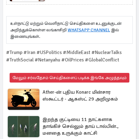
கூட்டம்
உள்நாட்டு மற்றும் வெளிநாட்டு செய்திகளை உடனுக்குடன்
அறிந்துக்கொள்ள லங்காசிறி
WHATSAPP CHANNEL
இல்
இணையுங்கள்.
#Trump #Iran #USPolitics #MiddleEast #NuclearTalks
#TruthSocial #Netanyahu #OilPrices #GlobalConflict
மேலும் சர்வதேசம் செய்திகளைப் படிக்க இங்கே அழுத்தவும்
Ather-ன் புதிய Konarc மின்சார
ஸ்கூட்டர் - ஆகஸ்ட் 29 அறிமுகம்
இறந்த குட்டியை 11 நாட்களாக
தாங்கிச் செல்லும் தாய் டால்பின்.,
மனதை உருக்கும் காட்சி