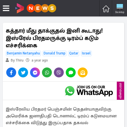
Desktop
கத்தார் மீது தாக்குதல் இனி கூடாது!
இஸ்ரேல் பிரதமருக்கு டிரம்ப் கடும்
எச்சரிக்கை
Benjamin Netanyahu
Donald Trump
Qatar
Israel
By Thiru
a year ago
விளம்பரம்
இஸ்ரேலிய பிரதமர் பெஞ்சமின் நெதன்யாகுவிற்கு
அமெரிக்க ஜனாதிபதி டொனால்ட் டிரம்ப் கடுமையான
எச்சரிக்கை விடுத்து இருப்பதாக தகவல்