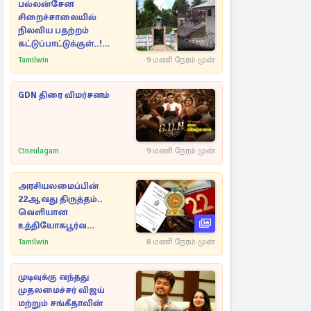
பல்லன்சேன
சிறைச்சாலையில்
நிலவிய பதற்றம்
கட்டுப்பாட்டுக்குள்..!
அதிரடியாக களமிறங்கிய
Tamilwin
9 மணி நேரம் முன்
அதிகாரிகள்
GDN திரை விமர்சனம்
Cineulagam
9 மணி நேரம் முன்
அரசியலமைப்பின்
22ஆவது திருத்தம்..
வெளியான
உத்தியோகபூர்வ
அறிவிப்பு!
Tamilwin
8 மணி நேரம் முன்
முடிவுக்கு வந்தது
முதலமைச்சர் விஜய்
மற்றும் சங்கீதாவின்