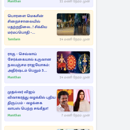
Manithan
11 மணி நேரம் முன்
பொரளை மெகசின்
சிறைச்சாலையில்
பதற்றநிலை..! சிக்கிய
மர்மப்பொதி -
பின்னணியில் வெளியான
Tamilwin
14 மணி நேரம் முன்
காரணம்
ராகு - செவ்வாய்
சேர்க்கையால் உருவான
நவபஞ்சம ராஜயோகம்:
அதிர்ஷ்டம் பெறும் 3
ராசிகள்!
Manithan
14 மணி நேரம் முன்
முதல்வர் விஜய்
விவாகரத்து வழக்கில் புதிய
திருப்பம் - வழக்கை
வாபஸ் பெற்ற சங்கீதா!
Manithan
7 மணி நேரம் முன்