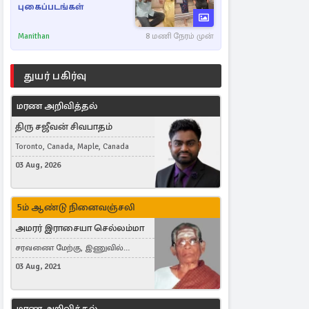
புகைப்படங்கள்
Manithan
8 மணி நேரம் முன்
துயர் பகிர்வு
மரண அறிவித்தல்
திரு சஜீவன் சிவபாதம்
Toronto, Canada, Maple, Canada
03 Aug, 2026
5ம் ஆண்டு நினைவஞ்சலி
அமரர் இராசையா செல்லம்மா
சரவணை மேற்கு, இணுவில்
கிழக்கு
03 Aug, 2021
மரண அறிவித்தல்