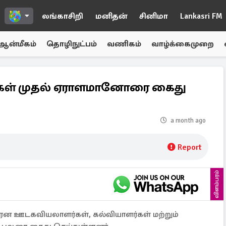
லங்காசிறி
மனிதன்
சினிமா
Lankasri FM
ஆன்மீகம்
தொழிநுட்பம்
வணிகம்
வாழ்க்கைமுறை
கள் முதல் ஏராளமானோரை கைது
a month ago
Report
விளம்பரம்
டீரென ஊடகவியலாளர்கள், கல்வியாளர்கள் மற்றும்