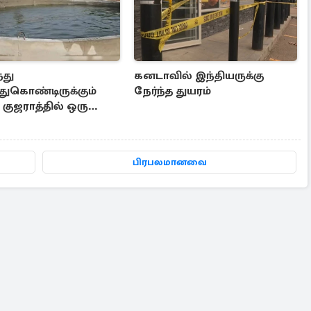
்து
கனடாவில் இந்தியருக்கு
ுகொண்டிருக்கும்
நேர்ந்த துயரம்
குஜராத்தில் ஒரு
ய நிகழ்வு
பிரபலமானவை