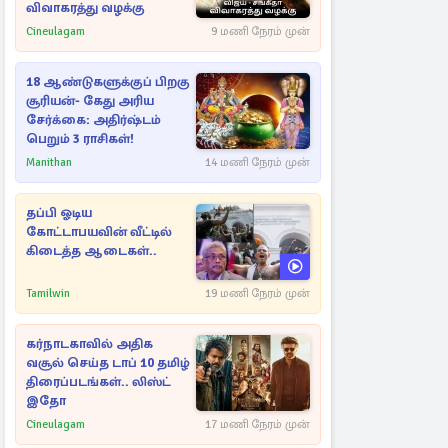
விவாகரத்து வழக்கு
Cineulagam
9 மணி நேரம் முன்
18 ஆண்டுகளுக்குப் பிறகு
சூரியன்- கேது அரிய
சேர்க்கை: அதிர்ஷ்டம்
பெறும் 3 ராசிகள்!
Manithan
14 மணி நேரம் முன்
தப்பி ஓடிய
கோட்டாபயவின் வீட்டில்
கிடைத்த ஆடைகள்..
Tamilwin
19 மணி நேரம் முன்
கர்நாடகாவில் அதிக
வசூல் செய்த டாப் 10 தமிழ்
திரைப்படங்கள்.. லிஸ்ட்
இதோ
Cineulagam
17 மணி நேரம் முன்