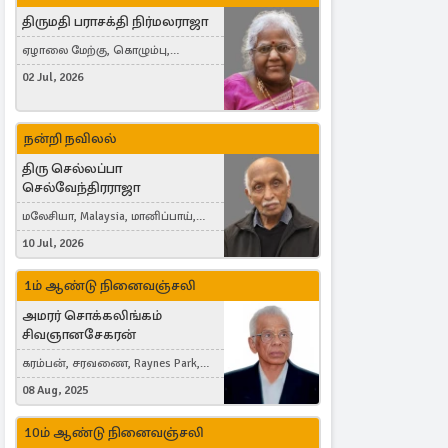
திருமதி பராசக்தி நிர்மலராஜா
ஏழாலை மேற்கு, கொழும்பு,
தங்காலை, London, United Kingdom
02 Jul, 2026
நன்றி நவிலல்
திரு செல்லப்பா
செல்வேந்திரராஜா
மலேசியா, Malaysia, மானிப்பாய்,
Duisburg, Germany, London, United
10 Jul, 2026
Kingdom
1ம் ஆண்டு நினைவஞ்சலி
அமரர் சொக்கலிங்கம்
சிவஞானசேகரன்
கரம்பன், சரவணை, Raynes Park,
London, United Kingdom
08 Aug, 2025
10ம் ஆண்டு நினைவஞ்சலி