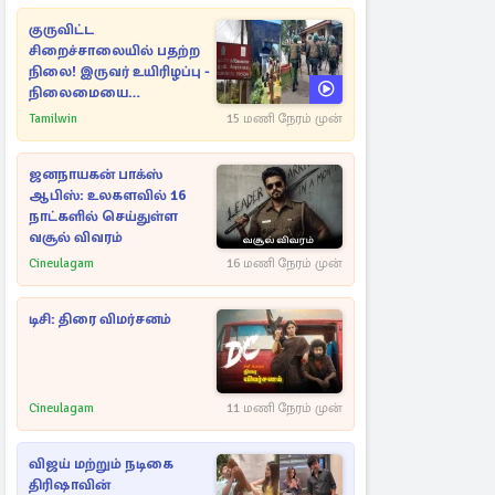
குருவிட்ட
சிறைச்சாலையில் பதற்ற
நிலை! இருவர் உயிரிழப்பு -
நிலைமையை
கட்டுப்படுத்த பொலிஸார்
Tamilwin
15 மணி நேரம் முன்
கண்ணீர்புகை பிரயோகம்
ஜனநாயகன் பாக்ஸ்
ஆபிஸ்: உலகளவில் 16
நாட்களில் செய்துள்ள
வசூல் விவரம்
Cineulagam
16 மணி நேரம் முன்
டிசி: திரை விமர்சனம்
Cineulagam
11 மணி நேரம் முன்
விஜய் மற்றும் நடிகை
திரிஷாவின்