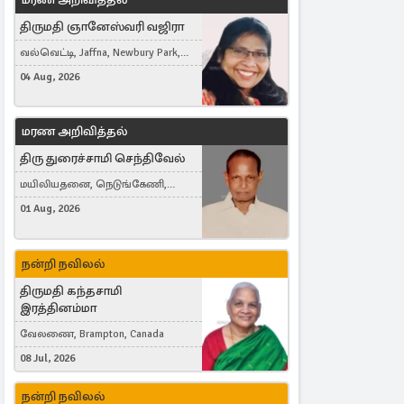
திருமதி ஞானேஸ்வரி வஜிரா
வல்வெட்டி, Jaffna, Newbury Park,
United Kingdom
04 Aug, 2026
மரண அறிவித்தல்
திரு துரைச்சாமி செந்திவேல்
மயிலியதனை, நெடுங்கேணி,
கம்பர்மலை
01 Aug, 2026
நன்றி நவிலல்
திருமதி கந்தசாமி
இரத்தினம்மா
வேலணை, Brampton, Canada
08 Jul, 2026
நன்றி நவிலல்