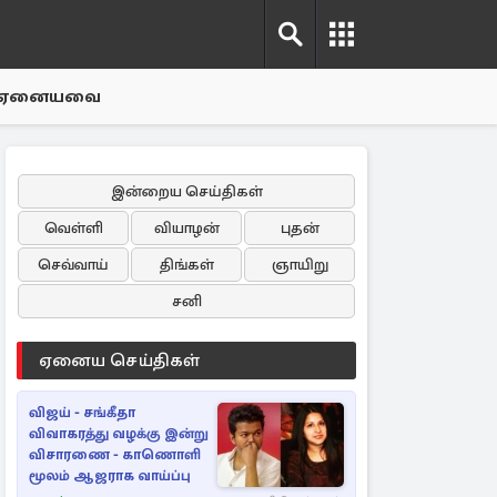
ஏனையவை
இன்றைய செய்திகள்
வெள்ளி
வியாழன்
புதன்
செவ்வாய்
திங்கள்
ஞாயிறு
சனி
ஏனைய செய்திகள்
விஜய் - சங்கீதா
விவாகரத்து வழக்கு இன்று
விசாரணை - காணொளி
மூலம் ஆஜராக வாய்ப்பு