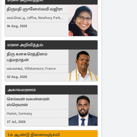
திருமதி ஞானேஸ்வரி வஜிரா
வல்வெட்டி, Jaffna, Newbury Park,
United Kingdom
04 Aug, 2026
மரண அறிவித்தல்
திரு கனகரெத்தினம்
பத்மநாதன்
மல்லாகம், Villetaneuse, France
02 Aug, 2026
அகாலமரணம்
செல்வன் வலன்ரைன்
ஸ்ரெவான்
Hamm, Germany
27 Jul, 2026
1ம் ஆண்டு நினைவஞ்சலி