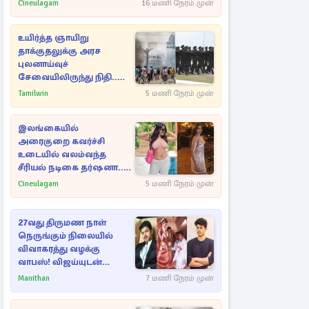
Cineulagam
16 மணி நேரம் முன்
உயிர்த்த ஞாயிறு
தாக்குதலுக்கு அரச
புலனாய்வுச்
சேவையிலிருந்து நிதி..
வெளியான அதிர்ச்சி
Tamilwin
5 மணி நேரம் முன்
தகவல்!
இலங்கையில்
அரைகுறை கவர்ச்சி
உடையில் வலம்வந்த
சீரியல் நடிகை தர்ஷனா...
அவரே வெளியிட்ட
Cineulagam
5 மணி நேரம் முன்
வீடியோ
27வது திருமண நாள்
நெருங்கும் நிலையில்
விவாகரத்து வழக்கு
வாபஸ்! விஜய்யுடன்
மீண்டும் இணைவாரா?
Manithan
7 மணி நேரம் முன்