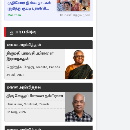
முதியோர் இல்ல நாடகம்
குறித்து குட்டி பத்மினி
பரபரப்பு பேட்டி
Manithan
10 மணி நேரம் முன்
துயர் பகிர்வு
மரண அறிவித்தல்
திருமதி பார்வதிப்பிள்ளை
இராமநாதன்
நெடுந்தீவு மேற்கு, Toronto, Canada
31 Jul, 2026
மரண அறிவித்தல்
திரு வேலுப்பிள்ளை தம்பிராசா
கோப்பாய், Montreal, Canada
02 Aug, 2026
மரண அறிவித்தல்