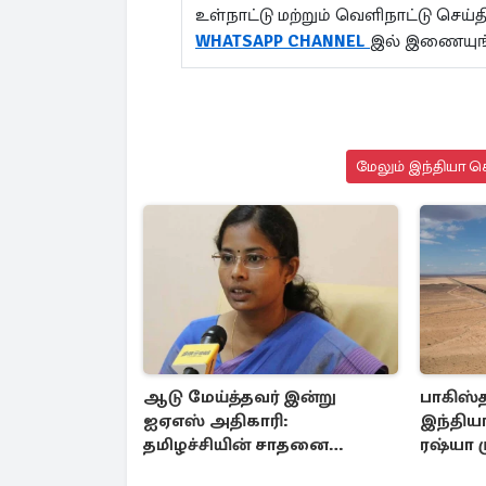
உள்நாட்டு மற்றும் வெளிநாட்டு செ
WHATSAPP CHANNEL
இல் இணையுங
மேலும் இந்தியா செ
ஆடு மேய்த்தவர் இன்று
பாகிஸ்
ஐஏஎஸ் அதிகாரி:
இந்தியா
தமிழச்சியின் சாதனை
ரஷ்யா 
பயணம்