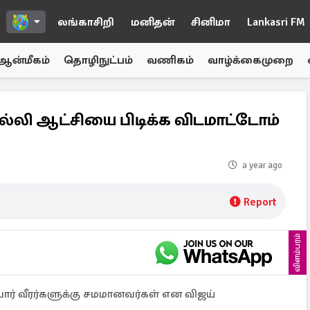
லங்காசிறி
மனிதன்
சினிமா
Lankasri FM
ஆன்மீகம்
தொழிநுட்பம்
வணிகம்
வாழ்க்கைமுறை
்லி ஆட்சியை பிடிக்க விடமாட்டோம்
a year ago
Report
விளம்பரம்
ோர் வீரர்களுக்கு சமமானவர்கள் என விஜய்