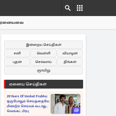
ஏனையவை
இன்றைய செய்திகள்
சனி
வெள்ளி
வியாழன்
புதன்
செவ்வாய்
திங்கள்
ஞாயிறு
ஏனைய செய்திகள்
20 Years Of Venkat Prabhu:
ஒருபோதும் செய்ததையே
மீண்டும் செய்யக் கூடாது..
வெங்கட் பிரபு