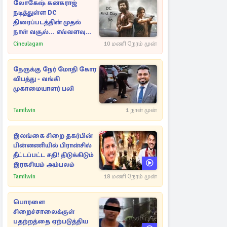
லோகேஷ் கனகராஜ்
நடித்துள்ள DC
திரைப்படத்தின் முதல்
நாள் வசூல்... எவ்வளவு
தெரியுமா?
Cineulagam
10 மணி நேரம் முன்
நேருக்கு நேர் மோதி கோர
விபத்து - வங்கி
முகாமையாளர் பலி
Tamilwin
1 நாள் முன்
இலங்கை சிறை தகர்பின்
பின்னணியில் பிரான்சில்
தீட்டப்பட்ட சதி! திடுக்கிடும்
இரகசியம் அம்பலம்
Tamilwin
18 மணி நேரம் முன்
பொரளை
சிறைச்சாலைக்குள்
பதற்றத்தை ஏற்படுத்திய