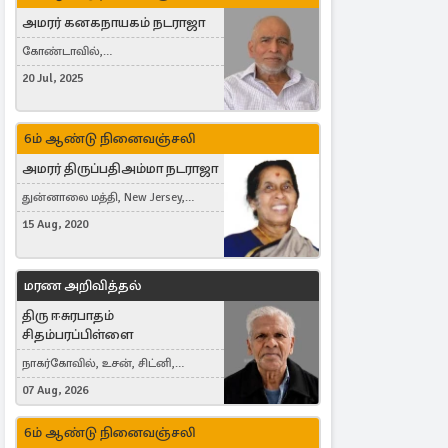
அமரர் கனகநாயகம் நடராஜா
கோண்டாவில்,
புன்னாலைக்கட்டுவன், சவுதி
20 Jul, 2025
அரேபியா, Saudi Arabia, ஜேர்மனி,
Germany, Brampton, Canada
6ம் ஆண்டு நினைவஞ்சலி
அமரர் திருப்பதிஅம்மா நடராஜா
துன்னாலை மத்தி, New Jersey,
United States, Toronto, Canada
15 Aug, 2020
மரண அறிவித்தல்
திரு ஈசுரபாதம்
சிதம்பரப்பிள்ளை
நாகர்கோவில், உசன், சிட்னி,
Australia
07 Aug, 2026
6ம் ஆண்டு நினைவஞ்சலி