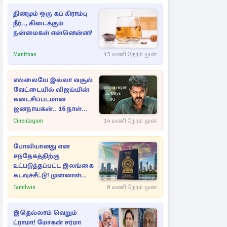
தினமும் ஒரு கப் கிராம்பு
நீர்.., கிடைக்கும்
நன்மைகள் என்னென்ன?
Manithan
13 மணி நேரம் முன்
எல்லையே இல்லா வசூல்
வேட்டையில் விஜய்யின்
கடைசிப்படமான
ஜனநாயகன்.. 16 நாள்
பாக்ஸ் ஆபிஸ்
Cineulagam
14 மணி நேரம் முன்
போலியானது என
சந்தேகத்திற்கு
உட்படுத்தப்பட்ட இலங்கை
கடவுச்சீட்டு! முன்னாள்
எம்.பிக்கு
Tamilwin
8 மணி நேரம் முன்
பிரித்தானியாவில் ஏற்பட்ட
சிக்கல்
இதெல்லாம் வெறும்
ட்ராமா! மோகன் சர்மா