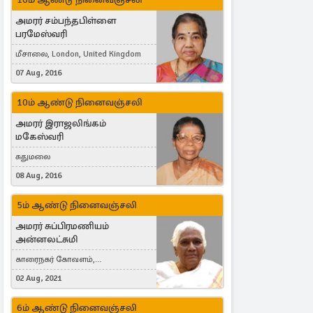
அமரர் சம்பந்தபிள்ளை
பரமேஸ்வரி
மீசாலை, London, United Kingdom
07 Aug, 2016
10ம் ஆண்டு நினைவஞ்சலி
அமரர் இராஜலிங்கம்
மகேஸ்வரி
சுதுமலை
08 Aug, 2016
5ம் ஆண்டு நினைவஞ்சலி
அமரர் சுப்பிரமணியம்
அன்னலட்சுமி
காரைநகர் கோவளம்,
வெள்ளவத்தை
02 Aug, 2021
6ம் ஆண்டு நினைவஞ்சலி