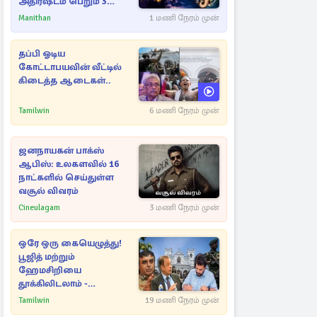
அதிர்ஷ்டம் பெறும் 3
ராசிகள்!
Manithan
1 மணி நேரம் முன்
தப்பி ஓடிய
கோட்டாபயவின் வீட்டில்
கிடைத்த ஆடைகள்..
Tamilwin
6 மணி நேரம் முன்
ஜனநாயகன் பாக்ஸ்
ஆபிஸ்: உலகளவில் 16
நாட்களில் செய்துள்ள
வசூல் விவரம்
Cineulagam
3 மணி நேரம் முன்
ஒரே ஒரு கையெழுத்து!
பூஜித் மற்றும்
ஹேமசிறியை
தூக்கிலிடலாம் -
அநுரவுக்குச் சென்ற
Tamilwin
19 மணி நேரம் முன்
அறிவுரை..