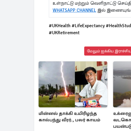
உள்நாட்டு மற்றும் வெளிநாட்டு செ
WHATSAPP CHANNEL
இல் இணையுங்
#UKHealth #LifeExpectancy #HealthStudy
#UKRetirement
மேலும் ஐக்கிய இராச்சி
மின்னல் தாக்கி உயிரிழந்த
உக்ரைன
கால்பந்து வீரர்., பலர் காயம்
வடகொ
பயன்படு