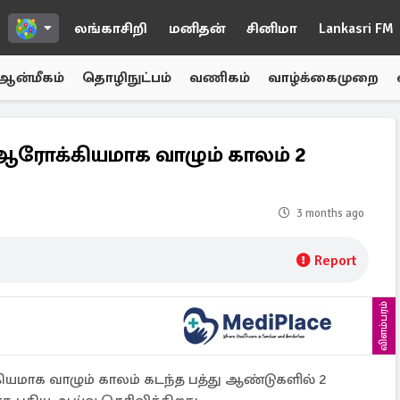
லங்காசிறி
மனிதன்
சினிமா
Lankasri FM
ஆன்மீகம்
தொழிநுட்பம்
வணிகம்
வாழ்க்கைமுறை
 ஆரோக்கியமாக வாழும் காலம் 2
3 months ago
Report
விளம்பரம்
ியமாக வாழும் காலம் கடந்த பத்து ஆண்டுகளில் 2