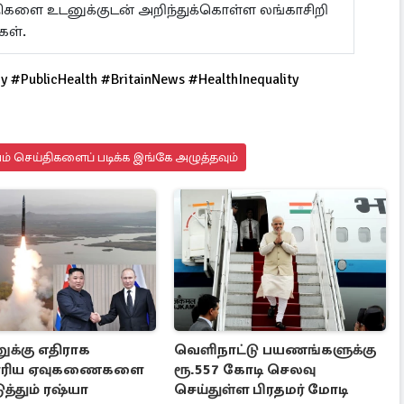
ய்திகளை உடனுக்குடன் அறிந்துக்கொள்ள லங்காசிறி
கள்.
 #PublicHealth #BritainNews #HealthInequality
யம் செய்திகளைப் படிக்க இங்கே அழுத்தவும்
ுக்கு எதிராக
வெளிநாட்டு பயணங்களுக்கு
ரிய ஏவுகணைகளை
ரூ.557 கோடி செலவு
த்தும் ரஷ்யா
செய்துள்ள பிரதமர் மோடி