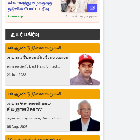
விவாகரத்து வழக்குக்கு
நடுவில் போட்ட பதிவு
Cineulagam
15 மணி நேரம் முன்
துயர் பகிர்வு
4ம் ஆண்டு நினைவஞ்சலி
அமரர் சபேசன் சிவனேஸ்வரன்
சாவகச்சேரி, East Ham, United
Kingdom
24 Jul, 2022
1ம் ஆண்டு நினைவஞ்சலி
அமரர் சொக்கலிங்கம்
சிவஞானசேகரன்
கரம்பன், சரவணை, Raynes Park,
London, United Kingdom
08 Aug, 2025
10ம் ஆண்டு நினைவஞ்சலி