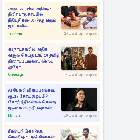
அநுர அரசின் அதிரடி -
தீவிர பாதுகாப்பில்
நீதிபதிகள்- அடுத்துவரும்
நாட்களில்
அம்பலமாகவுள்ள ரகசியம்
Tamilwin
23 மணி நேரம் முன்
கர்நாடகாவில் அதிக
வசூல் செய்த டாப் 10 தமிழ்
திரைப்படங்கள்.. லிஸ்ட்
இதோ
Cineulagam
4 மணி நேரம் முன்
AI போலி விளம்பரங்கள்:
ரூ.15 கோடி இழப்பீடு
கோரி நீதிமன்றம் சென்ற
நடிகை ஸ்ருதி ஹாசன்!
Manithan
19 மணி நேரம் முன்
ரீஎன்ட்ரி கொடுத்த
கெனிஷா.. ரவி மோகன்