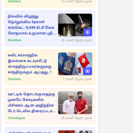
நட்புகள்
Tamilwin
17 மணி நேரம் முன்
நிலவில் விழுந்து
நொறுங்கிய SpaceX
ராக்கெட்: 8,690 கி.மீ வேக
மோதலால் உருவான புதிய
பள்ளம்!
Manithan
21 மணி நேரம் முன்
சுவிட்சர்லாந்தில்
இலங்கை கடவுச்சீட்டு
வைத்திருப்பவர்களுக்கு
காத்திருக்கும் ஆபத்து..!
Tamilwin
7 மணி நேரம் முன்
ஷுட்டிங் தொடங்குவதற்கு
முன்பே கோடிகளில்
பிசினஸ் ஆன அஜித்தின்
டேர் டெவில் திரைப்படம்...
Cineulagam
16 மணி நேரம் முன்