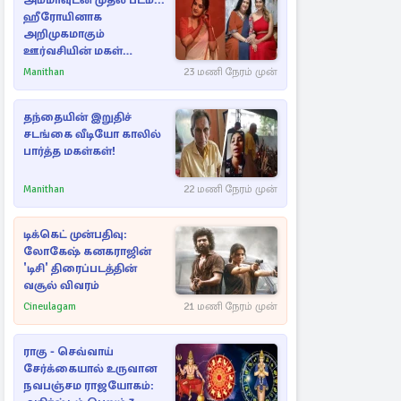
அம்மாவுடன் முதல் படம்...
ஹீரோயினாக
அறிமுகமாகும்
ஊர்வசியின் மகள்
தேஜலட்சுமி!
Manithan
23 மணி நேரம் முன்
தந்தையின் இறுதிச்
சடங்கை வீடியோ காலில்
பார்த்த மகள்கள்!
Manithan
22 மணி நேரம் முன்
டிக்கெட் முன்பதிவு:
லோகேஷ் கனகராஜின்
'டிசி' திரைப்படத்தின்
வசூல் விவரம்
Cineulagam
21 மணி நேரம் முன்
ராகு - செவ்வாய்
சேர்க்கையால் உருவான
நவபஞ்சம ராஜயோகம்: