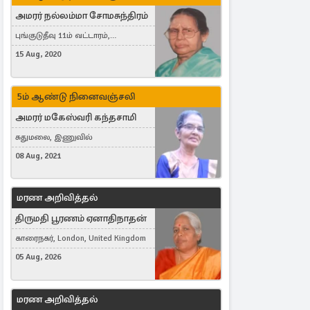
அமரர் நல்லம்மா சோமசுந்திரம்
புங்குடுதீவு 11ம் வட்டாரம்,
கொட்டாஞ்சேனை
15 Aug, 2020
5ம் ஆண்டு நினைவஞ்சலி
அமரர் மகேஸ்வரி கந்தசாமி
சுதுமலை, இணுவில்
08 Aug, 2021
மரண அறிவித்தல்
திருமதி பூரணம் ஏனாதிநாதன்
காரைநகர், London, United Kingdom
05 Aug, 2026
மரண அறிவித்தல்