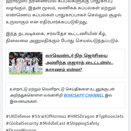
ஹார்முஸ் நீரிணையில் கப்பல்களுக்கு பாதுகாப்பு
வழங்கும். இதன் மூலம், வணிகக் கப்பல்கள் மற்றும்
எண்ணெய் கப்பல்கள் பாதுகாப்பாகச் செல்லும் சூழல்
உருவாகும் என எதிர்பார்க்கப்படுகிறது.
இந்த நடவடிக்கை, சர்வதேச கூட்டணியின் கீழ்,
நிலைமை அனுமதிக்கும் போது செயல்படுத்தப்படும்.
லாவெண்டர் நிற ஜெர்சியை
அணிந்த குஜராத் டைட்டன்ஸ்.,
காரணம் என்ன?
உள்நாட்டு மற்றும் வெளிநாட்டு செய்திகளை உடனுக்குடன்
அறிந்துக்கொள்ள லங்காசிறி
WHATSAPP CHANNEL
இல்
இணையுங்கள்.
#UKDefense #StraitOfHormuz #HMSDragon #TyphoonJets
#GlobalSecurity #MiddleEast #ShippingSafety
#DroneMission