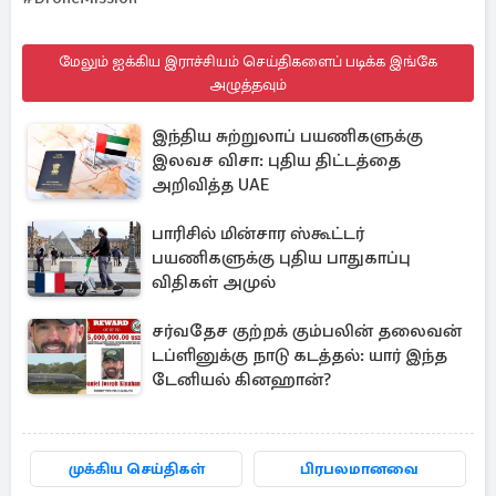
மேலும் ஐக்கிய இராச்சியம் செய்திகளைப் படிக்க இங்கே
அழுத்தவும்
இந்திய சுற்றுலாப் பயணிகளுக்கு
இலவச விசா: புதிய திட்டத்தை
அறிவித்த UAE
பாரிசில் மின்சார ஸ்கூட்டர்
பயணிகளுக்கு புதிய பாதுகாப்பு
விதிகள் அமுல்
சர்வதேச குற்றக் கும்பலின் தலைவன்
டப்ளினுக்கு நாடு கடத்தல்: யார் இந்த
டேனியல் கினஹான்?
முக்கிய செய்திகள்
பிரபலமானவை