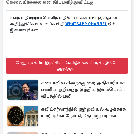
தேவையில்லை என தீர்ப்பளித்துவிட்டது.
உள்நாட்டு மற்றும் வெளிநாட்டு செய்திகளை உடனுக்குடன்
அறிந்துக்கொள்ள லங்காசிறி
WHATSAPP CHANNEL
இல்
இணையுங்கள்.
மேலும் ஐக்கிய இராச்சியம் செய்திகளைப் படிக்க இங்கே
அழுத்தவும்
கனடாவில் சிறைத்துறை அதிகாரியாக
பணியாற்றிவந்த இந்திய இளம்பெண்:
விபத்தில் பலி
சுவிட்சர்லாந்தில் குற்றவியல் வழக்காக
மாறியுள்ள நோய்த்தொற்று பரவல்