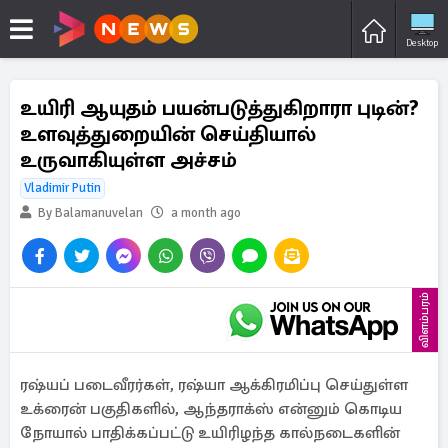
Desktop
உயிரி ஆயுதம் பயன்படுத்துகிறாரா புடின்?
உளவுத்துறையின் செய்தியால்
உருவாகியுள்ள அச்சம்
Vladimir Putin
By Balamanuvelan
a month ago
விளம்பரம்
ரஷ்யப் படைவீரர்கள், ரஷ்யா ஆக்கிரமிப்பு செய்துள்ள
உக்ரைன் பகுதிகளில், ஆந்தராக்ஸ் என்னும் கொடிய
நோயால் பாதிக்கப்பட்டு உயிரிழந்த கால்நடைகளின்