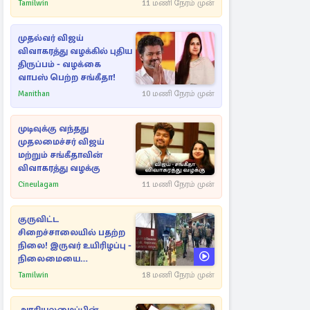
அதிரடியாக களமிறங்கிய
Tamilwin
11 மணி நேரம் முன்
அதிகாரிகள்
முதல்வர் விஜய்
விவாகரத்து வழக்கில் புதிய
திருப்பம் - வழக்கை
வாபஸ் பெற்ற சங்கீதா!
Manithan
10 மணி நேரம் முன்
முடிவுக்கு வந்தது
முதலமைச்சர் விஜய்
மற்றும் சங்கீதாவின்
விவாகரத்து வழக்கு
Cineulagam
11 மணி நேரம் முன்
குருவிட்ட
சிறைச்சாலையில் பதற்ற
நிலை! இருவர் உயிரிழப்பு -
நிலைமையை
கட்டுப்படுத்த பொலிஸார்
Tamilwin
18 மணி நேரம் முன்
கண்ணீர்புகை பிரயோகம்