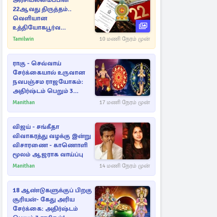
அரசியலமைப்பின்
22ஆவது திருத்தம்..
வெளியான
உத்தியோகபூர்வ
அறிவிப்பு!
Tamilwin
10 மணி நேரம் முன்
ராகு - செவ்வாய்
சேர்க்கையால் உருவான
நவபஞ்சம ராஜயோகம்:
அதிர்ஷ்டம் பெறும் 3
ராசிகள்!
Manithan
17 மணி நேரம் முன்
விஜய் - சங்கீதா
விவாகரத்து வழக்கு இன்று
விசாரணை - காணொளி
மூலம் ஆஜராக வாய்ப்பு
Manithan
14 மணி நேரம் முன்
18 ஆண்டுகளுக்குப் பிறகு
சூரியன்- கேது அரிய
சேர்க்கை: அதிர்ஷ்டம்