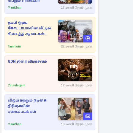
பெறும் 3 ராசிகள்!
Manithan
17 மணி நேரம் முன்
தப்பி ஓடிய
கோட்டாபயவின் வீட்டில்
கிடைத்த ஆடைகள்..
Tamilwin
22 மணி நேரம் முன்
GDN திரை விமர்சனம்
Cineulagam
12 மணி நேரம் முன்
விஜய் மற்றும் நடிகை
திரிஷாவின்
புகைப்படங்கள்
Manithan
10 மணி நேரம் முன்