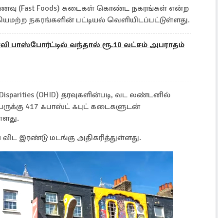
உணவு (Fast Foods) கடைகள் கொண்ட நகரங்கள் என்ற
யமற்ற நகரங்களின் பட்டியல் வெளியிடப்பட்டுள்ளது.
ி பாஸ்போர்ட்டில் வந்தால் ரூ.10 லட்சம் அபராதம்
nd Disparities (OHID) தரவுகளின்படி, வட லண்டனில்
ேருக்கு 417 ஃபாஸ்ட் ஃபுட் கடைகளுடன்
்ளது.
விட இரண்டு மடங்கு அதிகரித்துள்ளது.