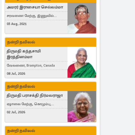
அமரர் இராசையா செல்லம்மா
சரவணை மேற்கு, இணுவில்
கிழக்கு
03 Aug, 2021
நன்றி நவிலல்
திருமதி கந்தசாமி
இரத்தினம்மா
வேலணை, Brampton, Canada
08 Jul, 2026
நன்றி நவிலல்
திருமதி பராசக்தி நிர்மலராஜா
ஏழாலை மேற்கு, கொழும்பு,
தங்காலை, London, United Kingdom
02 Jul, 2026
நன்றி நவிலல்