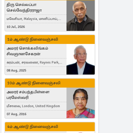
திரு செல்லப்பா
செல்வேந்திரராஜா
மலேசியா, Malaysia, மானிப்பாய்,
Duisburg, Germany, London, United
10 Jul, 2026
Kingdom
1ம் ஆண்டு நினைவஞ்சலி
அமரர் சொக்கலிங்கம்
சிவஞானசேகரன்
கரம்பன், சரவணை, Raynes Park,
London, United Kingdom
08 Aug, 2025
10ம் ஆண்டு நினைவஞ்சலி
அமரர் சம்பந்தபிள்ளை
பரமேஸ்வரி
மீசாலை, London, United Kingdom
07 Aug, 2016
4ம் ஆண்டு நினைவஞ்சலி