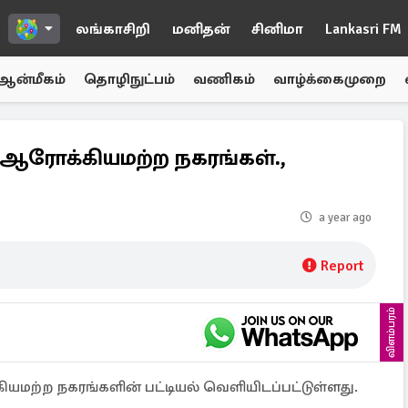
லங்காசிறி
மனிதன்
சினிமா
Lankasri FM
ஆன்மீகம்
தொழிநுட்பம்
வணிகம்
வாழ்க்கைமுறை
் ஆரோக்கியமற்ற நகரங்கள்.,
a year ago
Report
விளம்பரம்
கியமற்ற நகரங்களின் பட்டியல் வெளியிடப்பட்டுள்ளது.