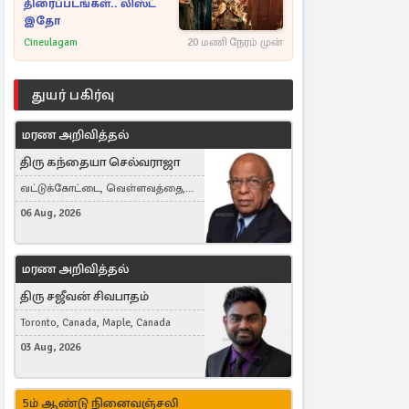
திரைப்படங்கள்.. லிஸ்ட்
இதோ
Cineulagam
20 மணி நேரம் முன்
துயர் பகிர்வு
மரண அறிவித்தல்
திரு கந்தையா செல்வராஜா
வட்டுக்கோட்டை, வெள்ளவத்தை,
Toronto, Canada
06 Aug, 2026
மரண அறிவித்தல்
திரு சஜீவன் சிவபாதம்
Toronto, Canada, Maple, Canada
03 Aug, 2026
5ம் ஆண்டு நினைவஞ்சலி