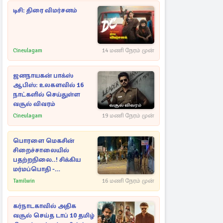
டிசி: திரை விமர்சனம்
Cineulagam
14 மணி நேரம் முன்
ஜனநாயகன் பாக்ஸ்
ஆபிஸ்: உலகளவில் 16
நாட்களில் செய்துள்ள
வசூல் விவரம்
Cineulagam
19 மணி நேரம் முன்
பொரளை மெகசின்
சிறைச்சாலையில்
பதற்றநிலை..! சிக்கிய
மர்மப்பொதி -
பின்னணியில் வெளியான
Tamilwin
16 மணி நேரம் முன்
காரணம்
கர்நாடகாவில் அதிக
வசூல் செய்த டாப் 10 தமிழ்