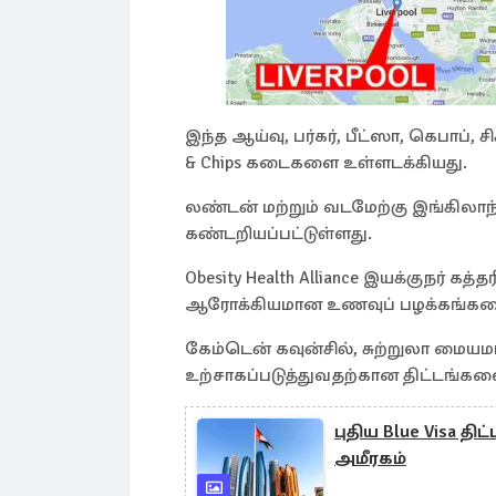
இந்த ஆய்வு, பர்கர், பீட்ஸா, கெபாப், 
& Chips கடைகளை உள்ளடக்கியது.
லண்டன் மற்றும் வடமேற்கு இங்கிலாந
கண்டறியப்பட்டுள்ளது.
Obesity Health Alliance இயக்குநர் கத
ஆரோக்கியமான உணவுப் பழக்கங்களை 
கேம்டென் கவுன்சில், சுற்றுலா மை
உற்சாகப்படுத்துவதற்கான திட்டங்கள
புதிய Blue Visa தி
அமீரகம்