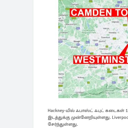
Hackney-யில் ஃபாஸ்ட் ஃபுட் கடைகள் 
இடத்துக்கு முன்னேறியுள்ளது. Liver
சேர்ந்துள்ளது.