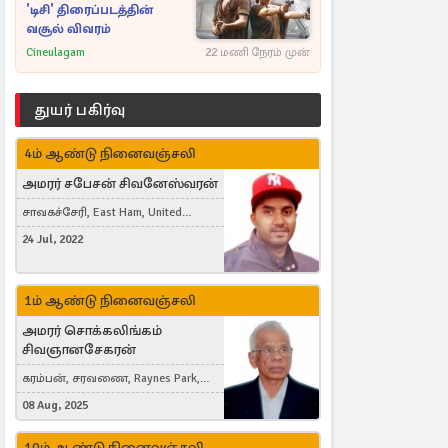
'டிசி' திரைப்படத்தின்
வசூல் விவரம்
Cineulagam
22 மணி நேரம் முன்
துயர் பகிர்வு
4ம் ஆண்டு நினைவஞ்சலி
அமரர் சபேசன் சிவனேஸ்வரன்
சாவகச்சேரி, East Ham, United
Kingdom
24 Jul, 2022
1ம் ஆண்டு நினைவஞ்சலி
அமரர் சொக்கலிங்கம்
சிவஞானசேகரன்
கரம்பன், சரவணை, Raynes Park,
London, United Kingdom
08 Aug, 2025
10ம் ஆண்டு நினைவஞ்சலி