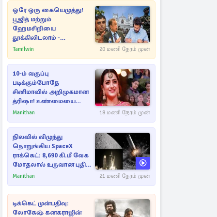
ஒரே ஒரு கையெழுத்து!
பூஜித் மற்றும்
ஹேமசிறியை
தூக்கிலிடலாம் -
அநுரவுக்குச் சென்ற
Tamilwin
20 மணி நேரம் முன்
அறிவுரை..
10-ம் வகுப்பு
படிக்கும்போதே
சினிமாவில் அறிமுகமான
த்ரிஷா! உண்மையை
பகிர்ந்த இயக்குநர் பிரவீன்
Manithan
18 மணி நேரம் முன்
காந்தி
நிலவில் விழுந்து
நொறுங்கிய SpaceX
ராக்கெட்: 8,690 கி.மீ வேக
மோதலால் உருவான புதிய
பள்ளம்!
Manithan
21 மணி நேரம் முன்
டிக்கெட் முன்பதிவு:
லோகேஷ் கனகராஜின்