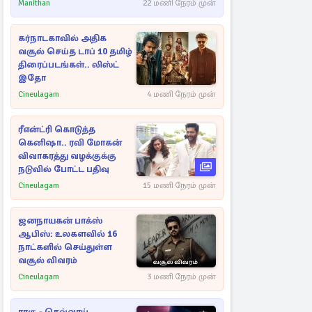
Manithan
22 மணி நேரம் முன்
கர்நாடகாவில் அதிக
வசூல் செய்த டாப் 10 தமிழ்
திரைப்படங்கள்.. லிஸ்ட்
இதோ
Cineulagam
4 மணி நேரம் முன்
ரீஎன்ட்ரி கொடுத்த
கெனிஷா.. ரவி மோகன்
விவாகரத்து வழக்குக்கு
நடுவில் போட்ட பதிவு
Cineulagam
15 மணி நேரம் முன்
ஜனநாயகன் பாக்ஸ்
ஆபிஸ்: உலகளவில் 16
நாட்களில் செய்துள்ள
வசூல் விவரம்
Cineulagam
3 மணி நேரம் முன்