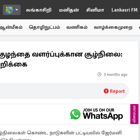
லங்காசிறி
மனிதன்
சினிமா
Lankasri FM
ஆன்மீகம்
தொழிநுட்பம்
வணிகம்
வாழ்க்கைமுறை
குழந்தை வளர்ப்புக்கான சூழ்நிலை:
 அறிக்கை
3 months ago
Report
விளம்பரம்
சூழ்நிலைகள் கொண்ட நாடுகளின் பட்டியலில் ஜேர்மனி