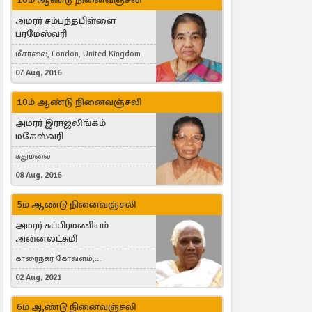
அமரர் சம்பந்தபிள்ளை
பரமேஸ்வரி
மீசாலை, London, United Kingdom
07 Aug, 2016
10ம் ஆண்டு நினைவஞ்சலி
அமரர் இராஜலிங்கம்
மகேஸ்வரி
சுதுமலை
08 Aug, 2016
5ம் ஆண்டு நினைவஞ்சலி
அமரர் சுப்பிரமணியம்
அன்னலட்சுமி
காரைநகர் கோவளம்,
வெள்ளவத்தை
02 Aug, 2021
6ம் ஆண்டு நினைவஞ்சலி