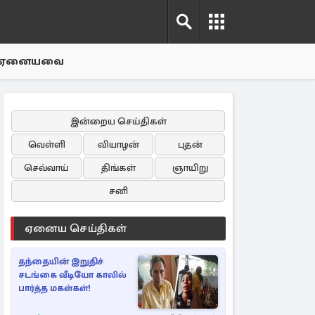
ஏனையவை
இன்றைய செய்திகள்
வெள்ளி
வியாழன்
புதன்
செவ்வாய்
திங்கள்
ஞாயிறு
சனி
ஏனைய செய்திகள்
தந்தையின் இறுதிச்
சடங்கை வீடியோ காலில்
பார்த்த மகள்கள்!