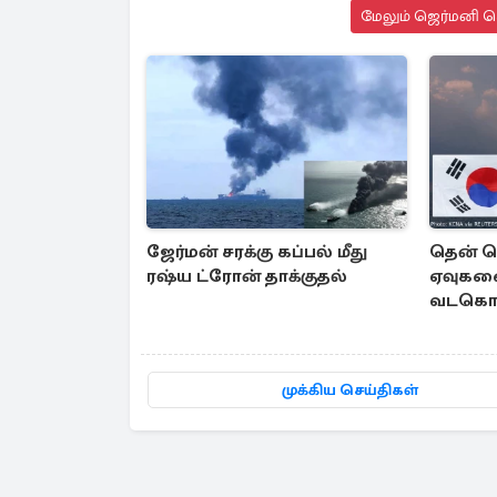
மேலும் ஜெர்மனி செ
ஜேர்மன் சரக்கு கப்பல் மீது
தென் 
ரஷ்ய ட்ரோன் தாக்குதல்
ஏவுக
வடகொரி
ஜப்பானு
தகவல்
முக்கிய செய்திகள்