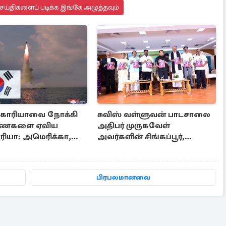
ய்திகளைப் படிக்க இங்கே அழுத்தவும்
கொரியாவை நோக்கி
சுவிஸ் வள்ளுவன் பாடசாலை
ணைகளை ஏவிய
அதிபர் முருகவேள்
யா: அமெரிக்கா,
அவர்களின் சிங்கப்பூர்,
க்கு அனுப்பப்பட்ட
மலேசியா மற்றும் தமிழ்நாடு
பயண அனுபவ தொகுப்பு
பிரபலமானவை