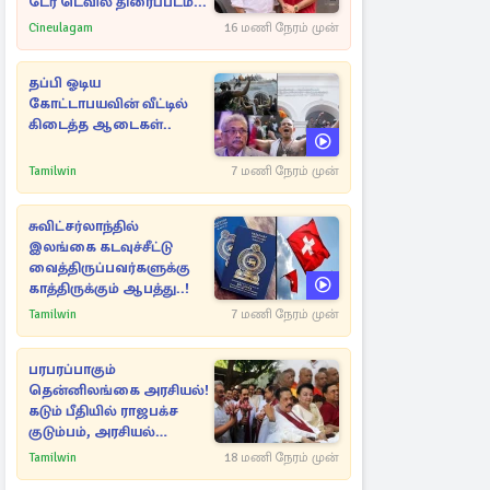
டேர் டெவில் திரைப்படம்...
Cineulagam
16 மணி நேரம் முன்
தப்பி ஓடிய
கோட்டாபயவின் வீட்டில்
கிடைத்த ஆடைகள்..
Tamilwin
7 மணி நேரம் முன்
சுவிட்சர்லாந்தில்
இலங்கை கடவுச்சீட்டு
வைத்திருப்பவர்களுக்கு
காத்திருக்கும் ஆபத்து..!
Tamilwin
7 மணி நேரம் முன்
பரபரப்பாகும்
தென்னிலங்கை அரசியல்!
கடும் பீதியில் ராஜபக்ச
குடும்பம், அரசியல்
நட்புகள்
Tamilwin
18 மணி நேரம் முன்