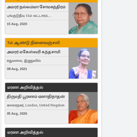
அமரர் நல்லம்மா சோமசுந்திரம்
புங்குடுதீவு 11ம் வட்டாரம்,
கொட்டாஞ்சேனை
15 Aug, 2020
5ம் ஆண்டு நினைவஞ்சலி
அமரர் மகேஸ்வரி கந்தசாமி
சுதுமலை, இணுவில்
08 Aug, 2021
மரண அறிவித்தல்
திருமதி பூரணம் ஏனாதிநாதன்
காரைநகர், London, United Kingdom
05 Aug, 2026
மரண அறிவித்தல்