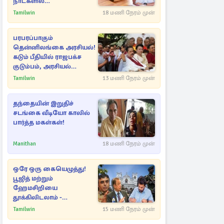
நாட்களில்
அம்பலமாகவுள்ள ரகசியம்
Tamilwin
18 மணி நேரம் முன்
பரபரப்பாகும்
தென்னிலங்கை அரசியல்!
கடும் பீதியில் ராஜபக்ச
குடும்பம், அரசியல்
நட்புகள்
Tamilwin
13 மணி நேரம் முன்
தந்தையின் இறுதிச்
சடங்கை வீடியோ காலில்
பார்த்த மகள்கள்!
Manithan
18 மணி நேரம் முன்
ஒரே ஒரு கையெழுத்து!
பூஜித் மற்றும்
ஹேமசிறியை
தூக்கிலிடலாம் -
அநுரவுக்குச் சென்ற
Tamilwin
15 மணி நேரம் முன்
அறிவுரை..