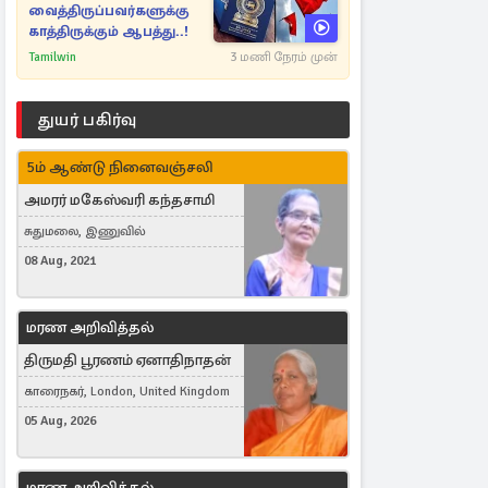
வைத்திருப்பவர்களுக்கு
காத்திருக்கும் ஆபத்து..!
Tamilwin
3 மணி நேரம் முன்
துயர் பகிர்வு
5ம் ஆண்டு நினைவஞ்சலி
அமரர் மகேஸ்வரி கந்தசாமி
சுதுமலை, இணுவில்
08 Aug, 2021
மரண அறிவித்தல்
திருமதி பூரணம் ஏனாதிநாதன்
காரைநகர், London, United Kingdom
05 Aug, 2026
மரண அறிவித்தல்