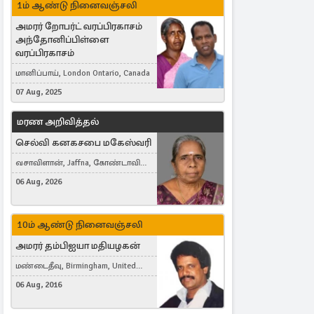
1ம் ஆண்டு நினைவஞ்சலி
அமரர் றோபர்ட் வரப்பிரகாசம்
அந்தோனிப்பிள்ளை
வரப்பிரகாசம்
மானிப்பாய், London Ontario, Canada
07 Aug, 2025
மரண அறிவித்தல்
செல்வி கனகசபை மகேஸ்வரி
வசாவிளான், Jaffna, கோண்டாவில்
கிழக்கு
06 Aug, 2026
10ம் ஆண்டு நினைவஞ்சலி
அமரர் தம்பிஐயா மதியழகன்
மண்டைதீவு, Birmingham, United
Kingdom
06 Aug, 2016