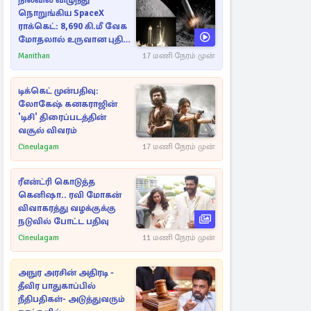
நிலவில் விழுந்து
நொறுங்கிய SpaceX
ராக்கெட்: 8,690 கி.மீ வேக
மோதலால் உருவான புதிய
பள்ளம்!
Manithan
17 மணி நேரம் முன்
டிக்கெட் முன்பதிவு:
லோகேஷ் கனகராஜின்
'டிசி' திரைப்படத்தின்
வசூல் விவரம்
Cineulagam
17 மணி நேரம் முன்
ரீஎன்ட்ரி கொடுத்த
கெனிஷா.. ரவி மோகன்
விவாகரத்து வழக்குக்கு
நடுவில் போட்ட பதிவு
Cineulagam
11 மணி நேரம் முன்
அநுர அரசின் அதிரடி -
தீவிர பாதுகாப்பில்
நீதிபதிகள்- அடுத்துவரும்