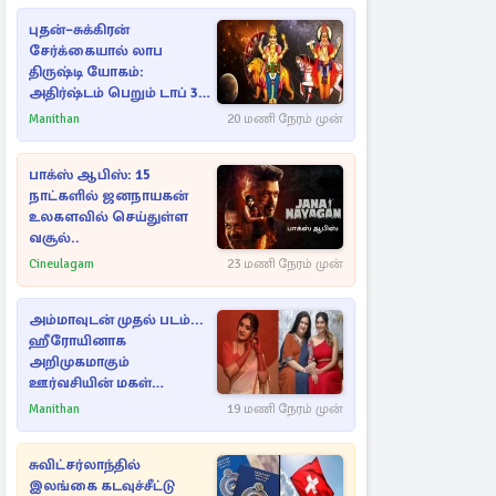
புதன்–சுக்கிரன்
சேர்க்கையால் லாப
திருஷ்டி யோகம்:
அதிர்ஷ்டம் பெறும் டாப் 3
ராசிகள்!
Manithan
20 மணி நேரம் முன்
பாக்ஸ் ஆபிஸ்: 15
நாட்களில் ஜனநாயகன்
உலகளவில் செய்துள்ள
வசூல்..
Cineulagam
23 மணி நேரம் முன்
அம்மாவுடன் முதல் படம்...
ஹீரோயினாக
அறிமுகமாகும்
ஊர்வசியின் மகள்
தேஜலட்சுமி!
Manithan
19 மணி நேரம் முன்
சுவிட்சர்லாந்தில்
இலங்கை கடவுச்சீட்டு