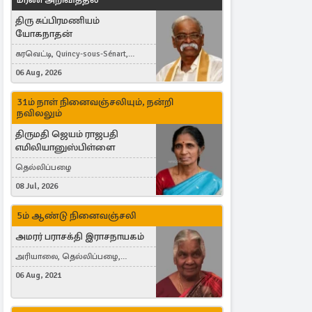
திரு சுப்பிரமணியம்
யோகநாதன்
கரவெட்டி, Quincy-sous-Sénart,
France
06 Aug, 2026
31ம் நாள் நினைவஞ்சலியும், நன்றி
நவிலலும்
திருமதி ஜெயம் ராஜபதி
எமிலியானுஸ்பிள்ளை
தெல்லிப்பழை
08 Jul, 2026
5ம் ஆண்டு நினைவஞ்சலி
அமரர் பராசக்தி இராசநாயகம்
அரியாலை, தெல்லிப்பழை,
Montreal, Canada
06 Aug, 2021