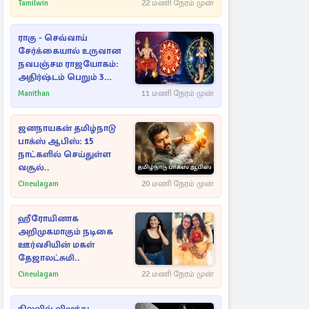
Tamilwin
22 மணி நேரம் முன்
ராகு - செவ்வாய்
சேர்க்கையால் உருவான
நவபஞ்சம ராஜயோகம்:
அதிர்ஷ்டம் பெறும் 3
ராசிகள்!
Manithan
11 மணி நேரம் முன்
ஜனநாயகன் தமிழ்நாடு
பாக்ஸ் ஆபிஸ்: 15
நாட்களில் செய்துள்ள
வசூல்..
Cineulagam
20 மணி நேரம் முன்
ஹீரோயினாக
அறிமுகமாகும் நடிகை
ஊர்வசியின் மகள்
தேஜாலட்சுமி..
Cineulagam
22 மணி நேரம் முன்