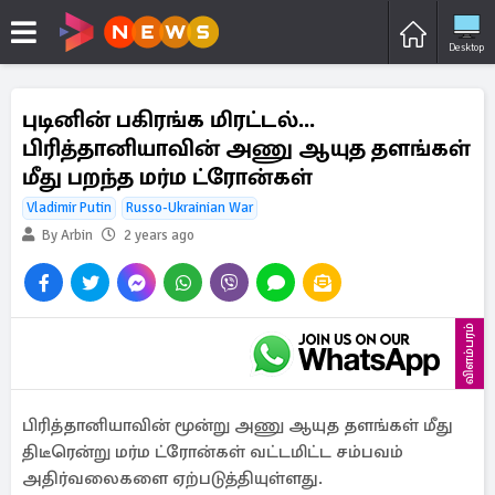
Desktop
புடினின் பகிரங்க மிரட்டல்...
பிரித்தானியாவின் அணு ஆயுத தளங்கள்
மீது பறந்த மர்ம ட்ரோன்கள்
Vladimir Putin
Russo-Ukrainian War
By Arbin
2 years ago
விளம்பரம்
பிரித்தானியாவின் மூன்று அணு ஆயுத தளங்கள் மீது
திடீரென்று மர்ம ட்ரோன்கள் வட்டமிட்ட சம்பவம்
அதிர்வலைகளை ஏற்படுத்தியுள்ளது.