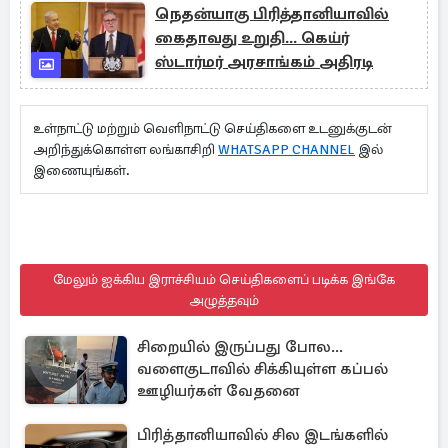
நெதன்யாகு பிரித்தானியாவில்
கைதாவது உறுதி... கெய்ர்
ஸ்டார்மர் அரசாங்கம் அதிரடி
உள்நாட்டு மற்றும் வெளிநாட்டு செய்திகளை உடனுக்குடன்
அறிந்துக்கொள்ள லங்காசிறி
WHATSAPP CHANNEL
இல்
இணையுங்கள்.
மேலும் ஐக்கிய இராச்சியம் செய்திகளைப் படிக்க இங்கே
அழுத்தவும்
சிறையில் இருப்பது போல...
வளைகுடாவில் சிக்கியுள்ள கப்பல்
ஊழியர்கள் வேதனை
பிரித்தானியாவில் சில இடங்களில்