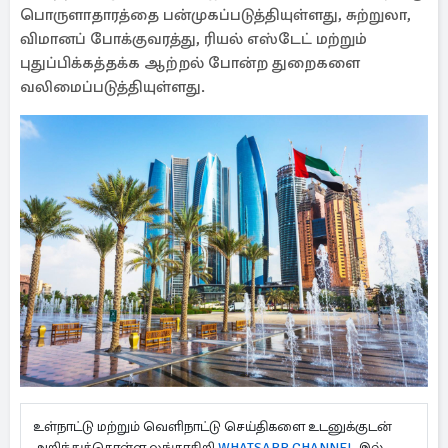
பொருளாதாரத்தை பன்முகப்படுத்தியுள்ளது, சுற்றுலா,
விமானப் போக்குவரத்து, ரியல் எஸ்டேட் மற்றும்
புதுப்பிக்கத்தக்க ஆற்றல் போன்ற துறைகளை
வலிமைப்படுத்தியுள்ளது.
உள்நாட்டு மற்றும் வெளிநாட்டு செய்திகளை உடனுக்குடன்
அறிந்துக்கொள்ள லங்காசிறி
WHATSAPP CHANNEL
இல்