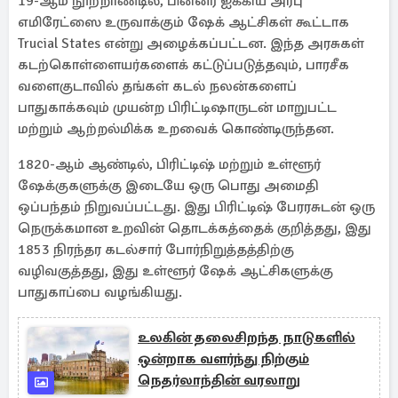
19-ஆம் நூற்றாண்டில், பின்னர் ஐக்கிய அரபு
எமிரேட்ஸை உருவாக்கும் ஷேக் ஆட்சிகள் கூட்டாக
Trucial States என்று அழைக்கப்பட்டன. இந்த அரசுகள்
கடற்கொள்ளையர்களைக் கட்டுப்படுத்தவும், பாரசீக
வளைகுடாவில் தங்கள் கடல் நலன்களைப்
பாதுகாக்கவும் முயன்ற பிரிட்டிஷாருடன் மாறுபட்ட
மற்றும் ஆற்றல்மிக்க உறவைக் கொண்டிருந்தன.
1820-ஆம் ஆண்டில், பிரிட்டிஷ் மற்றும் உள்ளூர்
ஷேக்குகளுக்கு இடையே ஒரு பொது அமைதி
ஒப்பந்தம் நிறுவப்பட்டது. இது பிரிட்டிஷ் பேரரசுடன் ஒரு
நெருக்கமான உறவின் தொடக்கத்தைக் குறித்தது, இது
1853 நிரந்தர கடல்சார் போர்நிறுத்தத்திற்கு
வழிவகுத்தது, இது உள்ளூர் ஷேக் ஆட்சிகளுக்கு
பாதுகாப்பை வழங்கியது.
உலகின் தலைசிறந்த நாடுகளில்
ஒன்றாக வளர்ந்து நிற்கும்
நெதர்லாந்தின் வரலாறு