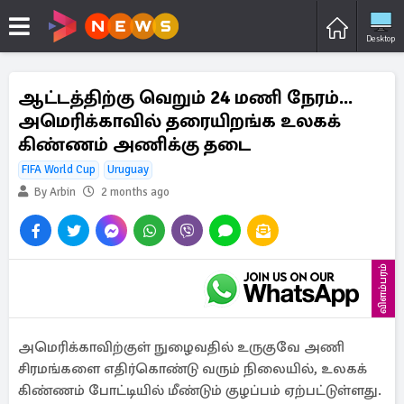
Desktop
ஆட்டத்திற்கு வெறும் 24 மணி நேரம்...
அமெரிக்காவில் தரையிறங்க உலகக்
கிண்ணம் அணிக்கு தடை
FIFA World Cup
Uruguay
By Arbin
2 months ago
விளம்பரம்
அமெரிக்காவிற்குள் நுழைவதில் உருகுவே அணி
சிரமங்களை எதிர்கொண்டு வரும் நிலையில், உலகக்
கிண்ணம் போட்டியில் மீண்டும் குழப்பம் ஏற்பட்டுள்ளது.