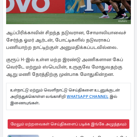
ஆப்பிரிக்காவின் சிறந்த நடுவரான, சோமாலியாவைச்
சேர்ந்த ஓமர் ஆர்டன், போட்டிகளில் நடுவராகப்
பணியாற்ற நாட்டிற்குள் அனுமதிக்கப்படவில்லை.
குரூப் H-இல் உள்ள மற்ற இரண்டு அணிகளான கேப்
வெர்டே மற்றும் ஸ்பெயின், உருகுவே மோதுவதற்கு
ஆறு மணி நேரத்திற்கு முன்பாக மோதுகின்றன.
உள்நாட்டு மற்றும் வெளிநாட்டு செய்திகளை உடனுக்குடன்
அறிந்துக்கொள்ள லங்காசிறி
WHATSAPP CHANNEL
இல்
இணையுங்கள்.
மேலும் மற்றவைகள் செய்திகளைப் படிக்க இங்கே அழுத்தவும்