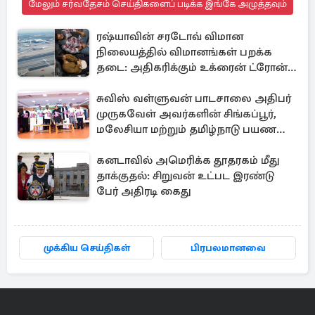
மேலும் சர்வதேசம் செய்திகளைப் படிக்க இங்கே அழுத்தவும்
ரஷ்யாவின் சரடோவ் விமான
நிலையத்தில் விமானங்கள் பறக்க
தடை: அதிகரிக்கும் உக்ரைன் ட்ரோன்
தாக்குதல்
சுவிஸ் வள்ளுவன் பாடசாலை அதிபர்
முருகவேள் அவர்களின் சிங்கப்பூர்,
மலேசியா மற்றும் தமிழ்நாடு பயண
அனுபவ தொகுப்பு
கனடாவில் அமெரிக்க தூதரகம் மீது
தாக்குதல்: சிறுவன் உட்பட இரண்டு
பேர் அதிரடி கைது
முக்கிய செய்திகள்
பிரபலமானவை