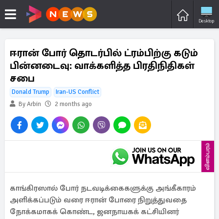
Desktop
ஈரான் போர் தொடர்பில் ட்ரம்பிற்கு கடும்
பின்னடைவு: வாக்களித்த பிரதிநிதிகள்
சபை
Donald Trump
Iran-US Conflict
By Arbin
2 months ago
விளம்பரம்
காங்கிரஸால் போர் நடவடிக்கைகளுக்கு அங்கீகாரம்
அளிக்கப்படும் வரை ஈரான் போரை நிறுத்துவதை
நோக்கமாகக் கொண்ட, ஜனநாயகக் கட்சியினர்