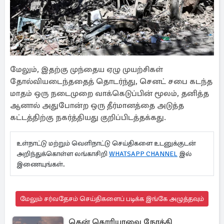
மேலும், இதற்கு முந்தைய ஏழு முயற்சிகள்
தோல்வியடைந்ததைத் தொடர்ந்து, செனட் சபை கடந்த
மாதம் ஒரு நடைமுறை வாக்கெடுப்பின் மூலம், தனித்த
ஆனால் அதுபோன்ற ஒரு தீர்மானத்தை அடுத்த
கட்டத்திற்கு நகர்த்தியது குறிப்பிடத்தக்கது.
உள்நாட்டு மற்றும் வெளிநாட்டு செய்திகளை உடனுக்குடன்
அறிந்துக்கொள்ள லங்காசிறி
WHATSAPP CHANNEL
இல்
இணையுங்கள்.
மேலும் சர்வதேசம் செய்திகளைப் படிக்க இங்கே அழுத்தவும்
தென் கொரியாவை நோக்கி