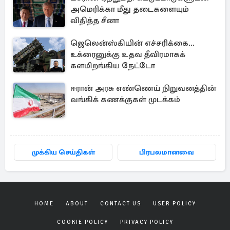
அமெரிக்கா மீது தடைகளையும்
விதித்த சீனா
ஜெலென்ஸ்கியின் எச்சரிக்கை...
உக்ரைனுக்கு உதவ தீவிரமாகக்
களமிறங்கிய நேட்டோ
ஈரான் அரசு எண்ணெய் நிறுவனத்தின்
வங்கிக் கணக்குகள் முடக்கம்
முக்கிய செய்திகள்
பிரபலமானவை
HOME
ABOUT
CONTACT US
USER POLICY
COOKIE POLICY
PRIVACY POLICY