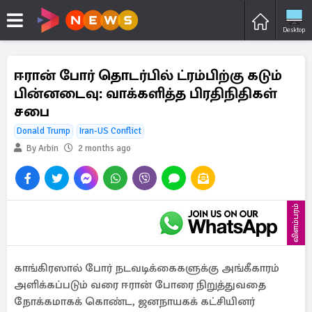
Desktop
ஈரான் போர் தொடர்பில் ட்ரம்பிற்கு கடும்
பின்னடைவு: வாக்களித்த பிரதிநிதிகள்
சபை
Donald Trump
Iran-US Conflict
By Arbin
2 months ago
விளம்பரம்
காங்கிரஸால் போர் நடவடிக்கைகளுக்கு அங்கீகாரம்
அளிக்கப்படும் வரை ஈரான் போரை நிறுத்துவதை
நோக்கமாகக் கொண்ட, ஜனநாயகக் கட்சியினர்