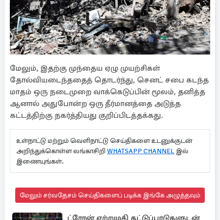
மேலும், இதற்கு முந்தைய ஏழு முயற்சிகள்
தோல்வியடைந்ததைத் தொடர்ந்து, செனட் சபை கடந்த
மாதம் ஒரு நடைமுறை வாக்கெடுப்பின் மூலம், தனித்த
ஆனால் அதுபோன்ற ஒரு தீர்மானத்தை அடுத்த
கட்டத்திற்கு நகர்த்தியது குறிப்பிடத்தக்கது.
உள்நாட்டு மற்றும் வெளிநாட்டு செய்திகளை உடனுக்குடன்
அறிந்துக்கொள்ள லங்காசிறி
WHATSAPP CHANNEL
இல்
இணையுங்கள்.
மேலும் சர்வதேசம் செய்திகளைப் படிக்க இங்கே அழுத்தவும்
ட்ரோன் ஏற்றுமதி கட்டுப்பாடுகளுடன்