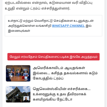
ஏற்படவில்லை என்றால், கடுமையான வரி விதிப்பு
உறுதி என்றும் ட்ரம்ப் எச்சரித்துள்ளார்.
உள்நாட்டு மற்றும் வெளிநாட்டு செய்திகளை உடனுக்குடன்
அறிந்துக்கொள்ள லங்காசிறி
WHATSAPP CHANNEL
இல்
இணையுங்கள்
மேலும் சர்வதேசம் செய்திகளைப் படிக்க இங்கே அழுத்தவும்
அமெரிக்காவிடம் ஆயுதங்கள்
இல்லை... கசிந்த தகவல்களால் கடும்
கோபத்தில் ட்ரம்ப்
ஜெலென்ஸ்கியின் எச்சரிக்கை...
உக்ரைனுக்கு உதவ தீவிரமாகக்
களமிறங்கிய நேட்டோ