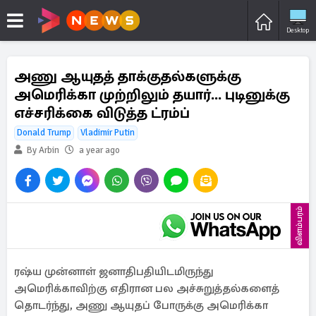
Desktop
அணு ஆயுதத் தாக்குதல்களுக்கு
அமெரிக்கா முற்றிலும் தயார்... புடினுக்கு
எச்சரிக்கை விடுத்த ட்ரம்ப்
Donald Trump
Vladimir Putin
By Arbin
a year ago
விளம்பரம்
ரஷ்ய முன்னாள் ஜனாதிபதியிடமிருந்து
அமெரிக்காவிற்கு எதிரான பல அச்சுறுத்தல்களைத்
தொடர்ந்து, அணு ஆயுதப் போருக்கு அமெரிக்கா