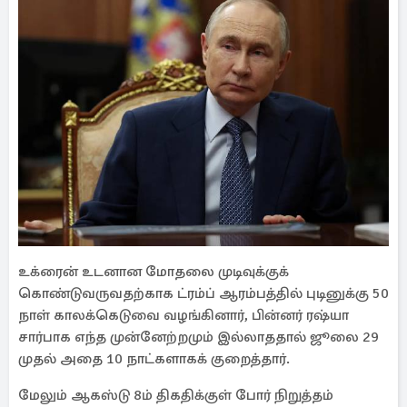
உக்ரைன் உடனான மோதலை முடிவுக்குக்
கொண்டுவருவதற்காக ட்ரம்ப் ஆரம்பத்தில் புடினுக்கு 50
நாள் காலக்கெடுவை வழங்கினார், பின்னர் ரஷ்யா
சார்பாக எந்த முன்னேற்றமும் இல்லாததால் ஜூலை 29
முதல் அதை 10 நாட்களாகக் குறைத்தார்.
மேலும் ஆகஸ்டு 8ம் திகதிக்குள் போர் நிறுத்தம்