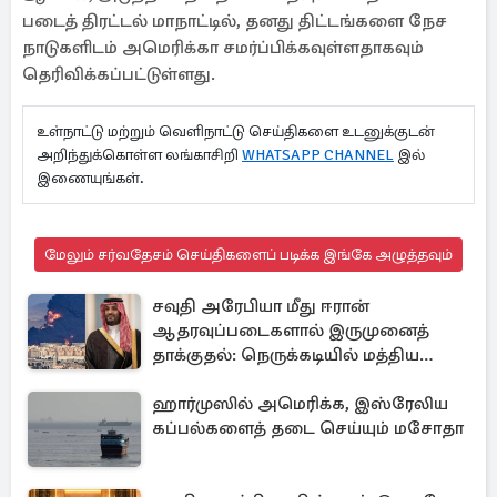
படைத் திரட்டல் மாநாட்டில், தனது திட்டங்களை நேச
நாடுகளிடம் அமெரிக்கா சமர்ப்பிக்கவுள்ளதாகவும்
தெரிவிக்கப்பட்டுள்ளது.
உள்நாட்டு மற்றும் வெளிநாட்டு செய்திகளை உடனுக்குடன்
அறிந்துக்கொள்ள லங்காசிறி
WHATSAPP CHANNEL
இல்
இணையுங்கள்.
மேலும் சர்வதேசம் செய்திகளைப் படிக்க இங்கே அழுத்தவும்
சவுதி அரேபியா மீது ஈரான்
ஆதரவுப்படைகளால் இருமுனைத்
தாக்குதல்: நெருக்கடியில் மத்திய
கிழக்கு
ஹார்முஸில் அமெரிக்க, இஸ்ரேலிய
கப்பல்களைத் தடை செய்யும் மசோதா