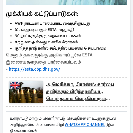
முக்கியக் கட்டுப்பாடுகள்:
VWP நாட்டின் பாஸ்போர்ட் வைத்திருப்பது
செல்லுபடியாகும் ESTA அனுமதி
90 நாட்களுக்கு குறைவான பயணம்
சுற்றுலா அல்லது வணிக நோக்கம்
குறித்த நாடுகளில் சமீபத்தில் பயணம் செய்யாமை
மேலும் தகவலுக்கு அதிகாரப்பூர்வ ESTA
இணையதளத்தை பார்வையிடவும்
-
https://esta.cbp.dhs.gov/
அமெரிக்கா, பிரான்ஸ் சார்பை
தவிர்க்கும் பிரித்தானியா.,
சொந்தமாக வெடிபொருள்
உற்பத்தி
உள்நாட்டு மற்றும் வெளிநாட்டு செய்திகளை உடனுக்குடன்
அறிந்துக்கொள்ள லங்காசிறி
WHATSAPP CHANNEL
இல்
இணையுங்கள்.