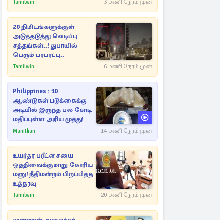
நீதிமன்றத்தில் வெளியான
Tamilwin
3 மணி நேரம் முன்
அதிர்ச்சி தகவல்
20 நிமிடங்களுக்குள்
அடுத்தடுத்து வெடிப்பு
சத்தங்கள்..! துபாயில்
பெரும் பரபரப்பு..
Tamilwin
6 மணி நேரம் முன்
Philippines : 10
ஆண்டுகள் படுக்கைக்கு
அடியில் இருந்த பல கோடி
மதிப்புள்ள அரிய முத்து!
Manithan
14 மணி நேரம் முன்
உயர்தர பரீட்சையை
ஒத்திவைக்குமாறு கோரிய
மனு! நீதிமன்றம் பிறப்பித்த
உத்தரவு
Tamilwin
20 மணி நேரம் முன்