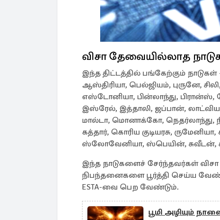
விசா தேவையில்லாத நாடு
இந்த திட்டத்தில் பங்கேற்கும் நாடுக
ஆஸ்திரியா, பெல்ஜியம், புருனே, சிலி,
எஸ்டோனியா, பின்லாந்து, பிரான்ஸ், ஜ
இஸ்ரேல், இத்தாலி, ஜப்பான், லாட்வியா
மால்டா, மொனாக்கோ, நெதர்லாந்து, நி
கத்தார், கொரிய குடியரசு, ருமேனியா,
ஸ்லோவேனியா, ஸ்பெயின், சுவீடன், சு
இந்த நாடுகளைச் சேர்ந்தவர்கள் விச
நிபந்தனைகளை பூர்த்தி செய்ய வேண்டும
ESTA-வை பெற வேண்டும்.
பூமி அழியும் நாள