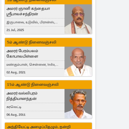
அமரர் ஞானி கந்தையா
ஸ்ரீபாலச்சந்திரன்
இருபாலை, உடுவில், பிரான்ஸ்,
France
21 Jul, 2025
5ம் ஆண்டு நினைவஞ்சலி
அமரர் பேரம்பலம்
கோபாலபிள்ளை
மண்கும்பான், சென்னை, India,
Cergy, France
02 Aug, 2021
15ம் ஆண்டு நினைவஞ்சலி
அமரர் வல்லிபுரம்
நித்தியானந்தன்
கரவெட்டி
06 Aug, 2011
அந்தியேட்டி அழைப்பிதழும், நன்றி