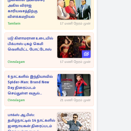
முன்னாள் அமைச்சர்
அகில விராஜ்
காரியவசத்திற்கு
விளக்கமறியல்
Tamilwin
17 மணி நேரம் முன்
படு கிளாமரான உடையில்
பிக்பாஸ் புகழ் கெமி
வெளியிட்ட போட்டோஸ்
Cineulagam
17 மணி நேரம் முன்
6 நாட்களில் இந்தியாவில்
Spider-Man: Brand New
Day திரைப்படம்
செய்துள்ள வசூல்..
Cineulagam
21 மணி நேரம் முன்
பாக்ஸ் ஆபிஸ்:
தமிழ்நாட்டில் 14 நாட்களில்
ஜனநாயகன் திரைப்படம்