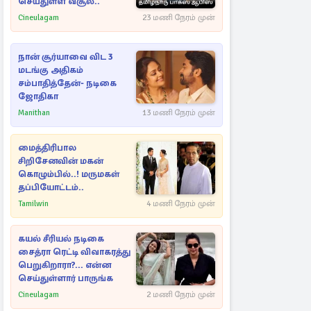
செய்துள்ள வசூல்..
Cineulagam
23 மணி நேரம் முன்
நான் சூர்யாவை விட 3
மடங்கு அதிகம்
சம்பாதித்தேன்- நடிகை
ஜோதிகா
Manithan
13 மணி நேரம் முன்
மைத்திரிபால
சிறிசேனவின் மகன்
கொழும்பில்..! மருமகள்
தப்பியோட்டம்..
Tamilwin
4 மணி நேரம் முன்
கயல் சீரியல் நடிகை
சைத்ரா ரெட்டி விவாகரத்து
பெறுகிறாரா?... என்ன
செய்துள்ளார் பாருங்க
Cineulagam
2 மணி நேரம் முன்