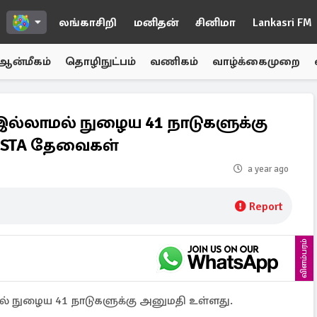
லங்காசிறி
மனிதன்
சினிமா
Lankasri FM
ஆன்மீகம்
தொழிநுட்பம்
வணிகம்
வாழ்க்கைமுறை
 இல்லாமல் நுழைய 41 நாடுகளுக்கு
ESTA தேவைகள்
a year ago
Report
விளம்பரம்
ல் நுழைய 41 நாடுகளுக்கு அனுமதி உள்ளது.