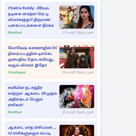
Chaitra Reddy : சீரியல்
நடிகை சைத்ரா ரெட்டி
விவாகரத்தா? திருமண
புகைப்படங்களை நீக்கம்
Manithan
17 மணி நேரம் முன்
லோகேஷ் கனகராஜின் DC
திரைப்படத்தின் டிக்கெட்
முன்பதிவு தொடங்கியது..
வசூல் விவரம் இதோ
Cineulagam
18 மணி நேரம் முன்
சனியின் நட்சத்திர
மாற்றம்: ஆகஸ்ட் 20 முதல்
அதிர்ஷ்டம் பெறும்
ராசிகள்!
Manithan
22 மணி நேரம் முன்
ஆகஸ்ட் மாத ராசிபலன்..,
12 ராசிகளுக்கும் எப்படி