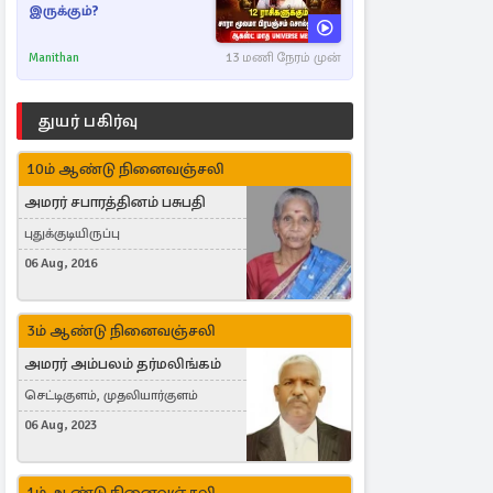
இருக்கும்?
Manithan
13 மணி நேரம் முன்
துயர் பகிர்வு
10ம் ஆண்டு நினைவஞ்சலி
அமரர் சபாரத்தினம் பசுபதி
புதுக்குடியிருப்பு
06 Aug, 2016
3ம் ஆண்டு நினைவஞ்சலி
அமரர் அம்பலம் தர்மலிங்கம்
செட்டிகுளம், முதலியார்குளம்
06 Aug, 2023
1ம் ஆண்டு நினைவஞ்சலி