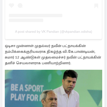
A post shared by VK Pandian (@vkpandian.odisha)
ஒடிசா முன்னாள் முதல்வர் நவீன் பட்நாயக்கின்
நம்பிக்கைக்குரியவராக திகழ்ந்த வி.கே.பாண்டியன்,
சுமார் 12 ஆண்டுகள் முதலமைச்சர் நவீன் பட்நாயக்கின்
தனிச் செயலாளராக பணியாற்றினார்.