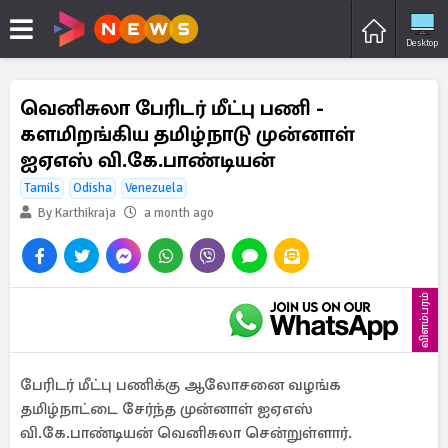
Desktop
வெனிசுலா பேரிடர் மீட்பு பணி -
களமிறங்கிய தமிழ்நாடு முன்னாள்
ஐஏஎஸ் வி.கே.பாண்டியன்
Tamils
Odisha
Venezuela
By Karthikraja
a month ago
விளம்பரம்
பேரிடர் மீட்பு பணிக்கு ஆலோசனை வழங்க
தமிழ்நாட்டை சேர்ந்த முன்னாள் ஐஏஎஸ்
வி.கே.பாண்டியன் வெனிசுலா சென்றுள்ளார்.