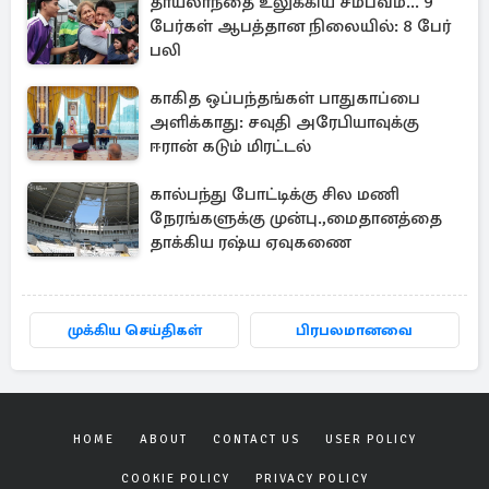
தாய்லாந்தை உலுக்கிய சம்பவம்... 9
பேர்கள் ஆபத்தான நிலையில்: 8 பேர்
பலி
காகித ஒப்பந்தங்கள் பாதுகாப்பை
அளிக்காது: சவுதி அரேபியாவுக்கு
ஈரான் கடும் மிரட்டல்
கால்பந்து போட்டிக்கு சில மணி
நேரங்களுக்கு முன்பு.,மைதானத்தை
தாக்கிய ரஷ்ய ஏவுகணை
முக்கிய செய்திகள்
பிரபலமானவை
HOME
ABOUT
CONTACT US
USER POLICY
COOKIE POLICY
PRIVACY POLICY