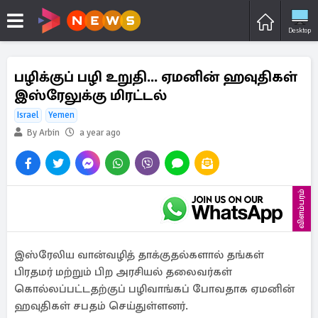
Desktop
பழிக்குப் பழி உறுதி... ஏமனின் ஹவுதிகள்
இஸ்ரேலுக்கு மிரட்டல்
Israel
Yemen
By Arbin
a year ago
விளம்பரம்
இஸ்ரேலிய வான்வழித் தாக்குதல்களால் தங்கள்
பிரதமர் மற்றும் பிற அரசியல் தலைவர்கள்
கொல்லப்பட்டதற்குப் பழிவாங்கப் போவதாக ஏமனின்
ஹவுதிகள் சபதம் செய்துள்ளனர்.