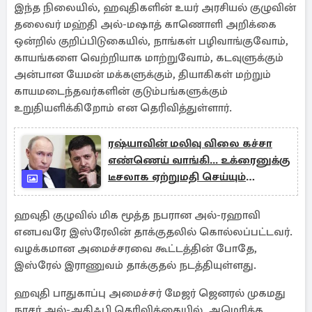
இந்த நிலையில், ஹவுதிகளின் உயர் அரசியல் குழுவின்
தலைவர் மஹ்தி அல்-மஷாத் காணொளி அறிக்கை
ஒன்றில் குறிப்பிடுகையில், நாங்கள் பழிவாங்குவோம்,
காயங்களை வெற்றியாக மாற்றுவோம், கடவுளுக்கும்
அன்பான யேமன் மக்களுக்கும், தியாகிகள் மற்றும்
காயமடைந்தவர்களின் குடும்பங்களுக்கும்
உறுதியளிக்கிறோம் என தெரிவித்துள்ளார்.
ரஷ்யாவின் மலிவு விலை கச்சா
எண்ணெய் வாங்கி... உக்ரைனுக்கு
டீசலாக ஏற்றுமதி செய்யும்
இந்தியா
ஹவுதி குழுவில் மிக மூத்த நபரான அல்-ரஹாவி
எனபவரே இஸ்ரேலின் தாக்குதலில் கொல்லப்பட்டவர்.
வழக்கமான அமைச்சரவை கூட்டத்தின் போதே,
இஸ்ரேல் இராணுவம் தாக்குதல் நடத்தியுள்ளது.
ஹவுதி பாதுகாப்பு அமைச்சர் மேஜர் ஜெனரல் முகமது
நாசர் அல்-அதிஃபி தெரிவிக்கையில், அமெரிக்க