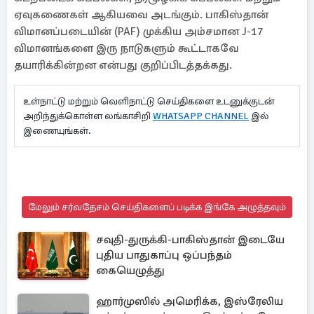
ஏவுகணைகள் ஆகியவை அடங்கும். பாகிஸ்தான்
விமானப்படையின் (PAF) முக்கிய அம்சமான J-17
விமானங்களை இரு நாடுகளும் கூட்டாகவே
தயாரிக்கின்றன என்பது குறிப்பிடத்தக்கது.
உள்நாட்டு மற்றும் வெளிநாட்டு செய்திகளை உடனுக்குடன்
அறிந்துக்கொள்ள லங்காசிறி
WHATSAPP CHANNEL
இல்
இணையுங்கள்.
மேலும் சர்வதேசம் செய்திகளைப் படிக்க இங்கே அழுத்தவும்
சவுதி-துருக்கி-பாகிஸ்தான் இடையே
புதிய பாதுகாப்பு ஒப்பந்தம்
கையெழுத்து
ஹார்முஸில் அமெரிக்க, இஸ்ரேலிய