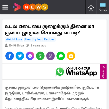
Desktop
உடல் எடையை குறைக்கும் தினை மா
குலாப் ஜாமுன் செய்வது எப்படி?
Weight Loss
Healthy Food Recipes
By Kirthiga
2 years ago
விளம்பரம்
குலாப் ஜாமூன் பல தெற்காசிய நாடுகளில், குறிப்பாக
இந்தியா, பாகிஸ்தான், பங்களாதேஷ் மற்றும்
நேபாளத்தில் பிரபலமான இனிப்பு வகையாகும்.
"குலாப் ஜாமூன்" என்ற பெயர் பாரசீக மொழியிலிருந்து