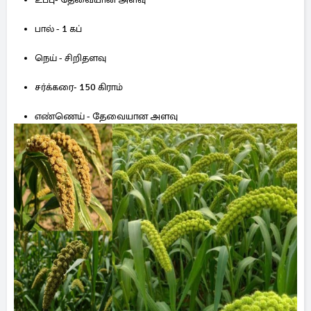
பால் - 1 கப்
நெய் - சிறிதளவு
சர்க்கரை- 150 கிராம்
எண்ணெய் - தேவையான அளவு