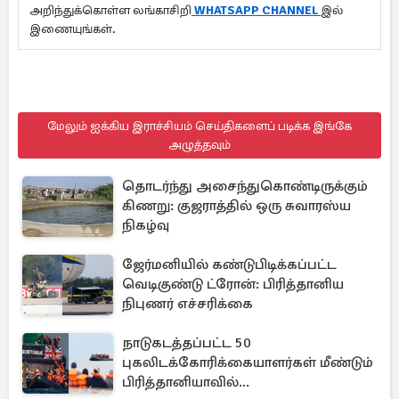
அறிந்துக்கொள்ள லங்காசிறி
WHATSAPP CHANNEL
இல்
இணையுங்கள்.
மேலும் ஐக்கிய இராச்சியம் செய்திகளைப் படிக்க இங்கே
அழுத்தவும்
தொடர்ந்து அசைந்துகொண்டிருக்கும்
கிணறு: குஜராத்தில் ஒரு சுவாரஸ்ய
நிகழ்வு
ஜேர்மனியில் கண்டுபிடிக்கப்பட்ட
வெடிகுண்டு ட்ரோன்: பிரித்தானிய
நிபுணர் எச்சரிக்கை
நாடுகடத்தப்பட்ட 50
புகலிடக்கோரிக்கையாளர்கள் மீண்டும்
பிரித்தானியாவில்...