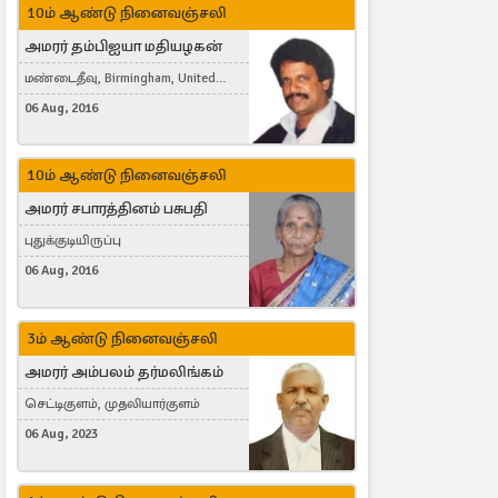
10ம் ஆண்டு நினைவஞ்சலி
அமரர் தம்பிஐயா மதியழகன்
மண்டைதீவு, Birmingham, United
Kingdom
06 Aug, 2016
10ம் ஆண்டு நினைவஞ்சலி
அமரர் சபாரத்தினம் பசுபதி
புதுக்குடியிருப்பு
06 Aug, 2016
3ம் ஆண்டு நினைவஞ்சலி
அமரர் அம்பலம் தர்மலிங்கம்
செட்டிகுளம், முதலியார்குளம்
06 Aug, 2023