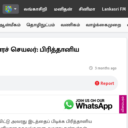
லங்காசிறி
மனிதன்
சினிமா
Lankasri FM
ஆன்மீகம்
தொழிநுட்பம்
வணிகம்
வாழ்க்கைமுறை
ரச் செயலர்: பிரித்தானிய
3 months ago
Report
விளம்பரம்
விட்டு அவரது இடத்தைப் பிடிக்க பிரித்தானிய