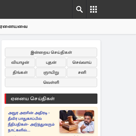
ஏனையவை
இன்றைய செய்திகள்
வியாழன்
புதன்
செவ்வாய்
திங்கள்
ஞாயிறு
சனி
வெள்ளி
ஏனைய செய்திகள்
அநுர அரசின் அதிரடி -
தீவிர பாதுகாப்பில்
நீதிபதிகள்- அடுத்துவரும்
நாட்களில்