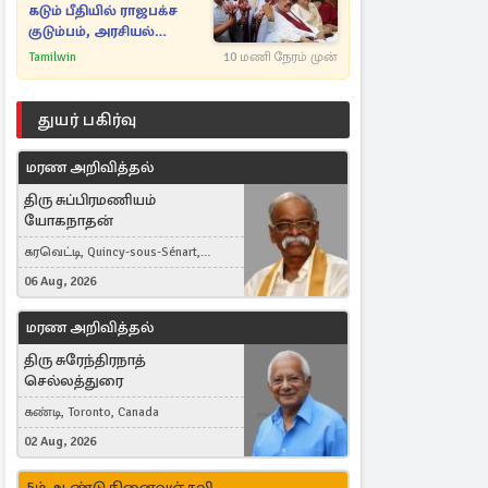
கடும் பீதியில் ராஜபக்ச
குடும்பம், அரசியல்
நட்புகள்
Tamilwin
10 மணி நேரம் முன்
துயர் பகிர்வு
மரண அறிவித்தல்
திரு சுப்பிரமணியம்
யோகநாதன்
கரவெட்டி, Quincy-sous-Sénart,
France
06 Aug, 2026
மரண அறிவித்தல்
திரு சுரேந்திரநாத்
செல்லத்துரை
கண்டி, Toronto, Canada
02 Aug, 2026
5ம் ஆண்டு நினைவஞ்சலி