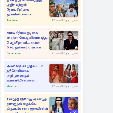
ஒரே ஒரு கையெழுத்து!
பூஜித் மற்றும்
ஹேமசிறியை
தூக்கிலிடலாம் -
அநுரவுக்குச் சென்ற
Tamilwin
12 மணி நேரம் முன்
அறிவுரை..
கயல் சீரியல் நடிகை
சைத்ரா ரெட்டி விவாகரத்து
பெறுகிறாரா?... என்ன
செய்துள்ளார் பாருங்க
Cineulagam
21 மணி நேரம் முன்
அம்மாவுடன் முதல் படம்...
ஹீரோயினாக
அறிமுகமாகும்
ஊர்வசியின் மகள்
தேஜலட்சுமி!
Manithan
17 மணி நேரம் முன்
உயிர்த்த ஞாயிறு குண்டுத்
தாக்குதல் வழக்கில்
திருப்பம்: சாரா ஜஸ்மினின்