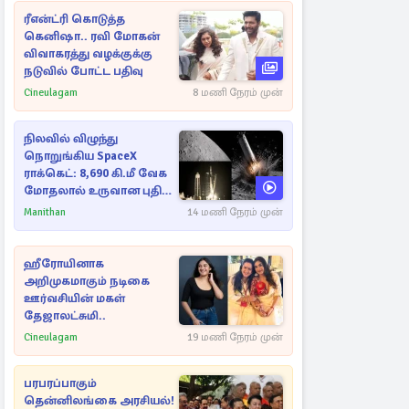
ரீஎன்ட்ரி கொடுத்த
கெனிஷா.. ரவி மோகன்
விவாகரத்து வழக்குக்கு
நடுவில் போட்ட பதிவு
Cineulagam
8 மணி நேரம் முன்
நிலவில் விழுந்து
நொறுங்கிய SpaceX
ராக்கெட்: 8,690 கி.மீ வேக
மோதலால் உருவான புதிய
பள்ளம்!
Manithan
14 மணி நேரம் முன்
ஹீரோயினாக
அறிமுகமாகும் நடிகை
ஊர்வசியின் மகள்
தேஜாலட்சுமி..
Cineulagam
19 மணி நேரம் முன்
பரபரப்பாகும்
தென்னிலங்கை அரசியல்!