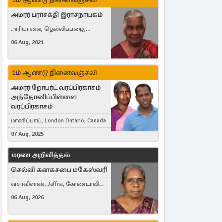
அமரர் பராசக்தி இராசநாயகம்
அரியாலை, தெல்லிப்பழை,
Montreal, Canada
06 Aug, 2021
1ம் ஆண்டு நினைவஞ்சலி
அமரர் றோபர்ட் வரப்பிரகாசம்
அந்தோனிப்பிள்ளை
வரப்பிரகாசம்
மானிப்பாய், London Ontario, Canada
07 Aug, 2025
மரண அறிவித்தல்
செல்வி கனகசபை மகேஸ்வரி
வசாவிளான், Jaffna, கோண்டாவில்
கிழக்கு
06 Aug, 2026