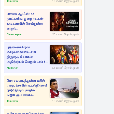
அம்பலமாகவுள்ள ரகசியம்
Tamilwin
16 மணி நேரம் முன்
பாக்ஸ் ஆபிஸ்: 15
நாட்களில் ஜனநாயகன்
உலகளவில் செய்துள்ள
வசூல்..
Cineulagam
20 மணி நேரம் முன்
புதன்–சுக்கிரன்
சேர்க்கையால் லாப
திருஷ்டி யோகம்:
அதிர்ஷ்டம் பெறும் டாப் 3
ராசிகள்!
Manithan
17 மணி நேரம் முன்
மோசமடைந்துள்ள பசில்
ராஜபக்சவின் உடல்நிலை!
நாடு திரும்புவதில்
தொடரும் சிக்கல்
Tamilwin
19 மணி நேரம் முன்