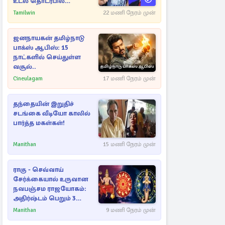
உடல் தொடர்பில்
நீதிமன்றத்தில் வெளியான
Tamilwin
22 மணி நேரம் முன்
அதிர்ச்சி தகவல்
ஜனநாயகன் தமிழ்நாடு
பாக்ஸ் ஆபிஸ்: 15
நாட்களில் செய்துள்ள
வசூல்..
Cineulagam
17 மணி நேரம் முன்
தந்தையின் இறுதிச்
சடங்கை வீடியோ காலில்
பார்த்த மகள்கள்!
Manithan
15 மணி நேரம் முன்
ராகு - செவ்வாய்
சேர்க்கையால் உருவான
நவபஞ்சம ராஜயோகம்:
அதிர்ஷ்டம் பெறும் 3
ராசிகள்!
Manithan
9 மணி நேரம் முன்