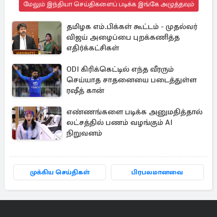
மேலும் இந்தியா செய்திகளைப் படிக்க இங்கே அழுத்தவும்
தமிழக எம்.பிக்கள் கூட்டம் - முதல்வர்
விஜய் அழைப்பை புறக்கணித்த
எதிர்க்கட்சிகள்
ODI கிரிக்கெட்டில் எந்த வீரரும்
செய்யாத சாதனையை படைத்துள்ள
ரஷீத் கான்
எண்ணங்களை படிக்க அனுமதித்தால்
லட்சத்தில் பணம் வழங்கும் AI
நிறுவனம்
முக்கிய செய்திகள்
பிரபலமானவை