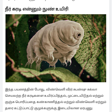
நீர் கரடி என்னும் நுண் உயிரி
இந்த பயணத்தின் போது, ​​விண்வெளி வீரர் சுபன்ஷு சுக்லா
செயலற்ற நீர் கரடிகளை உயிர்ப்பித்தல், முட்டையிடுதல் மற்றும்
குஞ்சு பொரிப்பதை கண்காணித்தல் மற்றும் விண்வெளி மற்றும்
தரை கட்டுப்பாட்டு குழுக்களுக்கு இடையிலான மரபணு