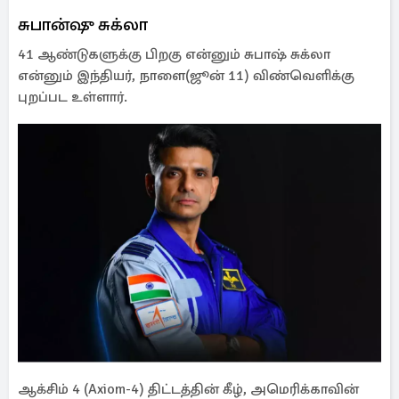
சுபான்ஷு சுக்லா
41 ஆண்டுகளுக்கு பிறகு என்னும் சுபாஷ் சுக்லா
என்னும் இந்தியர், நாளை(ஜூன் 11) விண்வெளிக்கு
புறப்பட உள்ளார்.
ஆக்சிம் 4 (Axiom-4) திட்டத்தின் கீழ், அமெரிக்காவின்