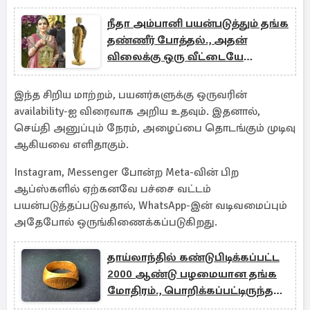
நீதா அம்பானி பயன்படுத்தும் தங்க
தண்ணீர் போத்தல்., அதன்
விலைக்கு ஒரு வீட்டையே
வாங்கலாம்
இந்த சிறிய மாற்றம், பயனர்களுக்கு ஒருவரின்
availability-ஐ விரைவாக அறிய உதவும். இதனால்,
செய்தி அனுப்பும் நேரம், அழைப்பை தொடங்கும் முடிவு
ஆகியவை எளிதாகும்.
Instagram, Messenger போன்ற Meta-வின் பிற
ஆப்ஸ்களில் ஏற்கனவே பச்சை வட்டம்
பயன்படுத்தப்படுவதால், WhatsApp-இன் வடிவமைப்பும்
அதேபோல் ஒருங்கிணைக்கப்படுகிறது.
தாய்லாந்தில் கண்டுபிடிக்கப்பட்ட
2000 ஆண்டு பழமையான தங்க
மோதிரம்., பொறிக்கப்பட்டிருந்த
இந்திய மொழி