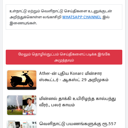
உள்நாட்டு மற்றும் வெளிநாட்டு செய்திகளை உடனுக்குடன்
அறிந்துக்கொள்ள லங்காசிறி
WHATSAPP CHANNEL
இல்
இணையுங்கள்.
மேலும் தொழில்நுட்பம் செய்திகளைப் படிக்க இங்கே
அழுத்தவும்
Ather-ன் புதிய Konarc மின்சார
ஸ்கூட்டர் - ஆகஸ்ட் 29 அறிமுகம்
மின்னல் தாக்கி உயிரிழந்த கால்பந்து
வீரர்., பலர் காயம்
வெளிநாட்டு பயணங்களுக்கு ரூ.557