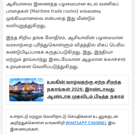
ஆசியாவை இணைத்த பழமையான கடல் வணிகப்
பாதைகள் (Maritime trade routes) எவ்வளவு
முக்கியமானவை என்பதை இது மீண்டும்
வலியுறுத்துகிறது.
இந்த சிறிய தங்க மோதிரம், ஆசியாவின் பழமையான
வரலாற்றை புரிந்துகொள்ளும் விதத்தில் மிகப் பெரிய
கண்டுபிடிப்பாகக் கருதப்படுகிறது. இது, இந்தியா
மற்றும் தாய்லாந்து இடையேயான ஆழமான கலாச்சார
உறவுகளை வெளிப்படுத்துகிறது.
உலகின் வாழ்வதற்கு ஏற்ற சிறந்த
நகரங்கள் 2026: இரண்டாவது
ஆண்டாக முதலிடம் பிடித்த நகரம்
உள்நாட்டு மற்றும் வெளிநாட்டு செய்திகளை உடனுக்குடன்
அறிந்துக்கொள்ள லங்காசிறி
WHATSAPP CHANNEL
இல்
இணையுங்கள்.