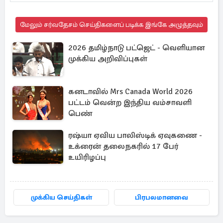
மேலும் சர்வதேசம் செய்திகளைப் படிக்க இங்கே அழுத்தவும்
2026 தமிழ்நாடு பட்ஜெட் - வெளியான
முக்கிய அறிவிப்புகள்
கனடாவில் Mrs Canada World 2026
பட்டம் வென்ற இந்திய வம்சாவளி
பெண்
ரஷ்யா ஏவிய பாலிஸ்டிக் ஏவுகணை -
உக்ரைன் தலைநகரில் 17 பேர்
உயிரிழப்பு
முக்கிய செய்திகள்
பிரபலமானவை