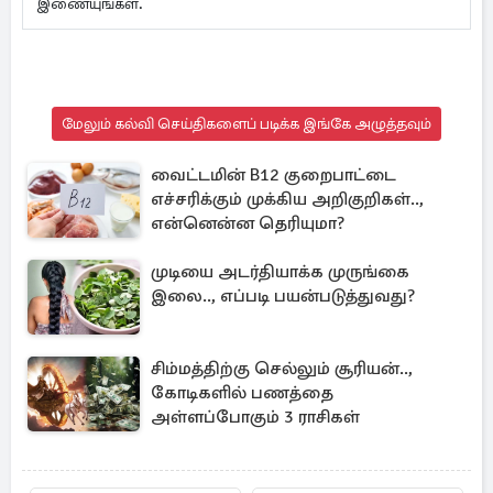
இணையுங்கள்.
மேலும் கல்வி செய்திகளைப் படிக்க இங்கே அழுத்தவும்
வைட்டமின் B12 குறைபாட்டை
எச்சரிக்கும் முக்கிய அறிகுறிகள்..,
என்னென்ன தெரியுமா?
முடியை அடர்தியாக்க முருங்கை
இலை.., எப்படி பயன்படுத்துவது?
சிம்மத்திற்கு செல்லும் சூரியன்..,
கோடிகளில் பணத்தை
அள்ளப்போகும் 3 ராசிகள்