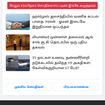
மேலும் சர்வதேசம் செய்திகளைப் படிக்க இங்கே அழுத்தவும்
ஹார்முஸ் ஜலசந்தியில் வணிக கப்பல்
பாதை: ஈரான் - ஓமன் இடையே
இறுதியான ஒப்பந்தம்
மியான்மர் முன்னாள் தலைவர் ஆங்
சாங் சூ கி தொடர்பில் ஒரு புதிய
தகவல்
15 நாட்கள் உணவு, தண்ணீரின்றி
நடுக்கடலில் தவித்த 19 அகதிகள்:
கேள்விக்குறியான 17 பேர்?
முக்கிய செய்திகள்
பிரபலமானவை