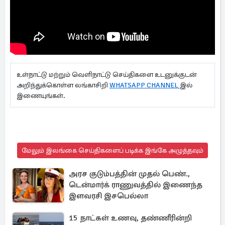
உள்நாட்டு மற்றும் வெளிநாட்டு செய்திகளை உடனுக்குடன்
அறிந்துக்கொள்ள லங்காசிறி
WHATSAPP CHANNEL
இல்
இணையுங்கள்.
மேலும் இலங்கை செய்திகளைப் படிக்க இங்கே அழுத்தவும்
அரச குடும்பத்தின் முதல் பெண்.,
டென்மார்க் ராணுவத்தில் இணைந்த
இளவரசி இசபெல்லா
15 நாட்கள் உணவு, தண்ணீரின்றி