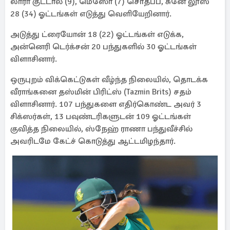
லாரா குட்டால் (9), மெஸோ (7) சொதப்ப, சுனே லூஸ்
28 (34) ஓட்டங்கள் எடுத்து வெளியேறினார்.
அடுத்து ட்ரையோன் 18 (22) ஓட்டங்கள் எடுக்க,
அன்னெரி டெர்க்சன் 20 பந்துகளில் 30 ஓட்டங்கள்
விளாசினார்.
ஒருபுறம் விக்கெட்டுகள் வீழ்ந்த நிலையில், தொடக்க
வீராங்கனை தஸ்மின் பிரிட்ஸ் (Tazmin Brits) சதம்
விளாசினார். 107 பந்துகளை எதிர்கொண்ட அவர் 3
சிக்ஸர்கள், 13 பவுண்டரிகளுடன் 109 ஓட்டங்கள்
குவித்த நிலையில், ஸ்நேஹ் ராணா பந்துவீச்சில்
அவரிடமே கேட்ச் கொடுத்து ஆட்டமிழந்தார்.