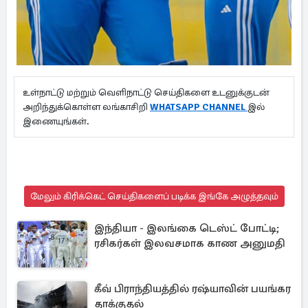
உள்நாட்டு மற்றும் வெளிநாட்டு செய்திகளை உடனுக்குடன்
அறிந்துக்கொள்ள லங்காசிறி
WHATSAPP CHANNEL
இல்
இணையுங்கள்.
மேலும் கிரிக்கெட் செய்திகளைப் படிக்க இங்கே அழுத்தவும்
இந்தியா - இலங்கை டெஸ்ட் போட்டி;
ரசிகர்கள் இலவசமாக காண அனுமதி
கீவ் பிராந்தியத்தில் ரஷ்யாவின் பயங்கர
தாக்குதல்