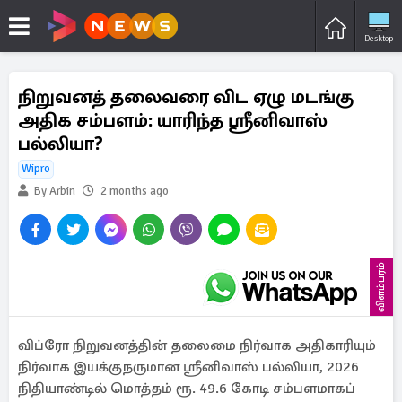
Desktop
நிறுவனத் தலைவரை விட ஏழு மடங்கு
அதிக சம்பளம்: யாரிந்த ஸ்ரீனிவாஸ்
பல்லியா?
Wipro
By Arbin
2 months ago
விளம்பரம்
விப்ரோ நிறுவனத்தின் தலைமை நிர்வாக அதிகாரியும்
நிர்வாக இயக்குநருமான ஸ்ரீனிவாஸ் பல்லியா, 2026
நிதியாண்டில் மொத்தம் ரூ. 49.6 கோடி சம்பளமாகப்