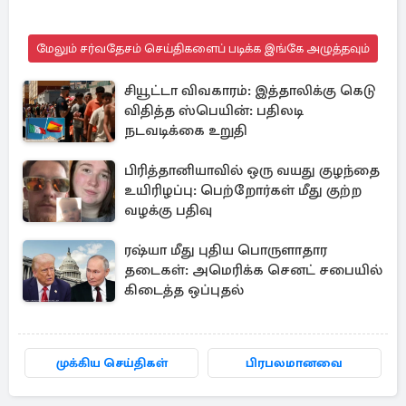
மேலும் சர்வதேசம் செய்திகளைப் படிக்க இங்கே அழுத்தவும்
சியூட்டா விவகாரம்: இத்தாலிக்கு கெடு
விதித்த ஸ்பெயின்: பதிலடி
நடவடிக்கை உறுதி
பிரித்தானியாவில் ஒரு வயது குழந்தை
உயிரிழப்பு: பெற்றோர்கள் மீது குற்ற
வழக்கு பதிவு
ரஷ்யா மீது புதிய பொருளாதார
தடைகள்: அமெரிக்க செனட் சபையில்
கிடைத்த ஒப்புதல்
முக்கிய செய்திகள்
பிரபலமானவை