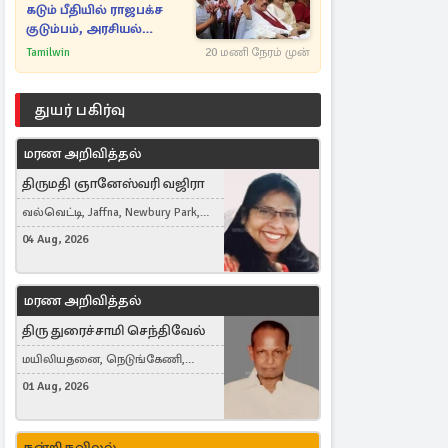
கடும் பீதியில் ராஜபக்ச
குடும்பம், அரசியல்
நட்புகள்
Tamilwin
20 மணி நேரம் முன்
துயர் பகிர்வு
மரண அறிவித்தல்
திருமதி ஞானேஸ்வரி வஜிரா
வல்வெட்டி, Jaffna, Newbury Park,
United Kingdom
04 Aug, 2026
மரண அறிவித்தல்
திரு துரைச்சாமி செந்திவேல்
மயிலியதனை, நெடுங்கேணி,
கம்பர்மலை
01 Aug, 2026
நன்றி நவிலல்