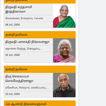
திருமதி கந்தசாமி
இரத்தினம்மா
வேலணை, Brampton, Canada
08 Jul, 2026
நன்றி நவிலல்
திருமதி பராசக்தி நிர்மலராஜா
ஏழாலை மேற்கு, கொழும்பு,
தங்காலை, London, United Kingdom
02 Jul, 2026
நன்றி நவிலல்
திரு செல்லப்பா
செல்வேந்திரராஜா
மலேசியா, Malaysia, மானிப்பாய்,
Duisburg, Germany, London, United
10 Jul, 2026
Kingdom
4ம் ஆண்டு நினைவஞ்சலி