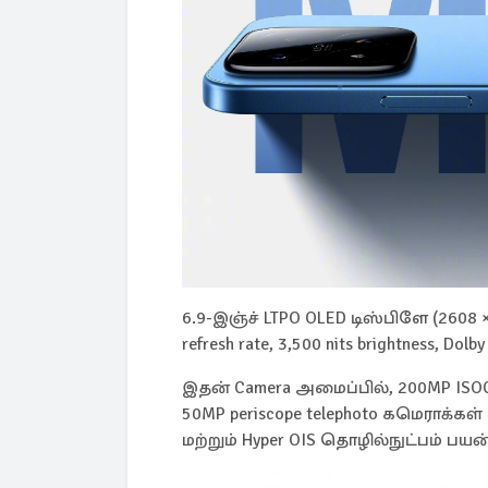
6.9-இஞ்ச் LTPO OLED டிஸ்பிளே (260
refresh rate, 3,500 nits brightness, 
இதன் Camera அமைப்பில், 200MP ISOCEL
50MP periscope telephoto கமெராக்கள
மற்றும் Hyper OIS தொழில்நுட்பம் பயன்