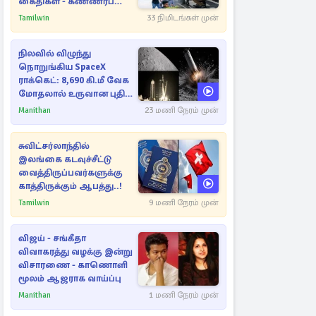
கைதிகள் - கண்ணீர்ப்
புகை பிரயோகம்
Tamilwin
33 நிமிடங்கள் முன்
நிலவில் விழுந்து
நொறுங்கிய SpaceX
ராக்கெட்: 8,690 கி.மீ வேக
மோதலால் உருவான புதிய
பள்ளம்!
Manithan
23 மணி நேரம் முன்
சுவிட்சர்லாந்தில்
இலங்கை கடவுச்சீட்டு
வைத்திருப்பவர்களுக்கு
காத்திருக்கும் ஆபத்து..!
Tamilwin
9 மணி நேரம் முன்
விஜய் - சங்கீதா
விவாகரத்து வழக்கு இன்று
விசாரணை - காணொளி
மூலம் ஆஜராக வாய்ப்பு
Manithan
1 மணி நேரம் முன்