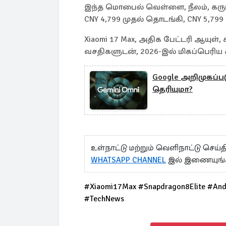
இந்த மொபைல் வெள்ளை, நீலம், கருப்
CNY 4,799 முதல் தொடங்கி, CNY 5,79
Xiaomi 17 Max, அதிக பேட்டரி ஆயுள், ச
வசதிகளுடன், 2026-இல் மிகப்பெரிய கவ
Google அறிமுகப்படு
தெரியுமா?
உள்நாட்டு மற்றும் வெளிநாட்டு செ
WHATSAPP CHANNEL
இல் இணையுங்
#Xiaomi17Max #Snapdragon8Elite #An
#TechNews