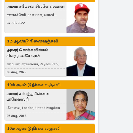
அமரர் சபேசன் சிவனேஸ்வரன்
சாவகச்சேரி, East Ham, United
Kingdom
24 Jul, 2022
1ம் ஆண்டு நினைவஞ்சலி
அமரர் சொக்கலிங்கம்
சிவஞானசேகரன்
கரம்பன், சரவணை, Raynes Park,
London, United Kingdom
08 Aug, 2025
10ம் ஆண்டு நினைவஞ்சலி
அமரர் சம்பந்தபிள்ளை
பரமேஸ்வரி
மீசாலை, London, United Kingdom
07 Aug, 2016
10ம் ஆண்டு நினைவஞ்சலி