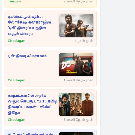
Tamilwin
9 மணி நேரம் முன்
டிக்கெட் முன்பதிவு:
லோகேஷ் கனகராஜின்
'டிசி' திரைப்படத்தின்
வசூல் விவரம்
Cineulagam
1 நாள் முன்
டிசி: திரை விமர்சனம்
Cineulagam
1 மணி நேரம் முன்
கர்நாடகாவில் அதிக
வசூல் செய்த டாப் 10 தமிழ்
திரைப்படங்கள்.. லிஸ்ட்
இதோ
Cineulagam
6 மணி நேரம் முன்