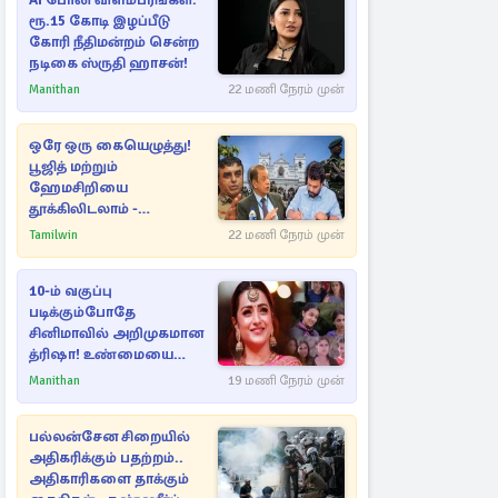
AI போலி விளம்பரங்கள்:
ரூ.15 கோடி இழப்பீடு
கோரி நீதிமன்றம் சென்ற
நடிகை ஸ்ருதி ஹாசன்!
Manithan
22 மணி நேரம் முன்
ஒரே ஒரு கையெழுத்து!
பூஜித் மற்றும்
ஹேமசிறியை
தூக்கிலிடலாம் -
அநுரவுக்குச் சென்ற
Tamilwin
22 மணி நேரம் முன்
அறிவுரை..
10-ம் வகுப்பு
படிக்கும்போதே
சினிமாவில் அறிமுகமான
த்ரிஷா! உண்மையை
பகிர்ந்த இயக்குநர் பிரவீன்
Manithan
19 மணி நேரம் முன்
காந்தி
பல்லன்சேன சிறையில்
அதிகரிக்கும் பதற்றம்..
அதிகாரிகளை தாக்கும்