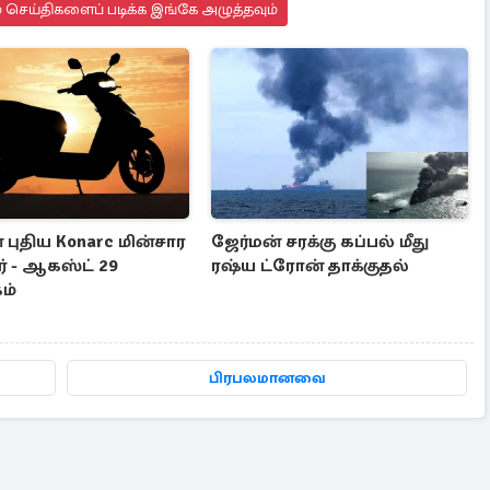
 செய்திகளைப் படிக்க இங்கே அழுத்தவும்
் புதிய Konarc மின்சார
ஜேர்மன் சரக்கு கப்பல் மீது
ர் - ஆகஸ்ட் 29
ரஷ்ய ட்ரோன் தாக்குதல்
ம்
பிரபலமானவை