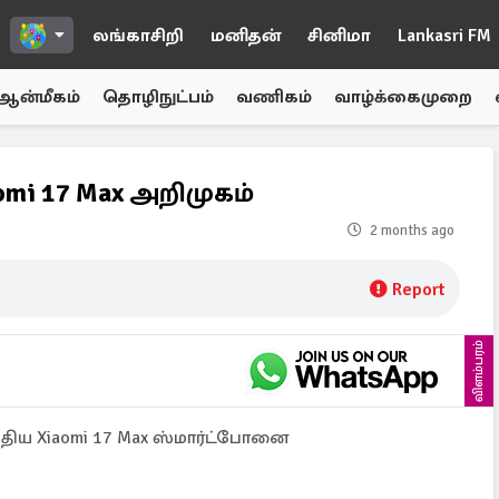
லங்காசிறி
மனிதன்
சினிமா
Lankasri FM
ஆன்மீகம்
தொழிநுட்பம்
வணிகம்
வாழ்க்கைமுறை
omi 17 Max அறிமுகம்
2 months ago
Report
விளம்பரம்
புதிய Xiaomi 17 Max ஸ்மார்ட்போனை