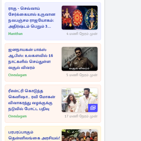
ராகு - செவ்வாய்
சேர்க்கையால் உருவான
நவபஞ்சம ராஜயோகம்:
அதிர்ஷ்டம் பெறும் 3
ராசிகள்!
Manithan
4 மணி நேரம் முன்
ஜனநாயகன் பாக்ஸ்
ஆபிஸ்: உலகளவில் 16
நாட்களில் செய்துள்ள
வசூல் விவரம்
Cineulagam
5 மணி நேரம் முன்
ரீஎன்ட்ரி கொடுத்த
கெனிஷா.. ரவி மோகன்
விவாகரத்து வழக்குக்கு
நடுவில் போட்ட பதிவு
Cineulagam
17 மணி நேரம் முன்
பரபரப்பாகும்
தென்னிலங்கை அரசியல்!