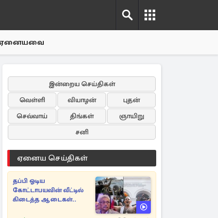
ஏனையவை
இன்றைய செய்திகள்
வெள்ளி
வியாழன்
புதன்
செவ்வாய்
திங்கள்
ஞாயிறு
சனி
ஏனைய செய்திகள்
தப்பி ஓடிய
கோட்டாபயவின் வீட்டில்
கிடைத்த ஆடைகள்..