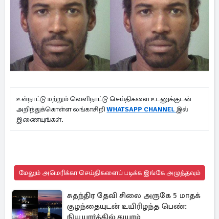
உள்நாட்டு மற்றும் வெளிநாட்டு செய்திகளை உடனுக்குடன்
அறிந்துக்கொள்ள லங்காசிறி
WHATSAPP CHANNEL
இல்
இணையுங்கள்.
மேலும் அமெரிக்கா செய்திகளைப் படிக்க இங்கே அழுத்தவும்
சுதந்திர தேவி சிலை அருகே 5 மாதக்
குழந்தையுடன் உயிரிழந்த பெண்:
நியூயார்க்கில் துயரம்