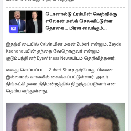
டொனால்டு ட்ரம்பின் வெற்றிக்கு
எலோன் மஸ்க் செலவிட்டுள்ள
தொகை... மிரள வைக்கும்
கணக்கு
இதற்கிடையில் Calvinயின் மகன் Zuberi என்றும், Zayde
Keohohouயின் தந்தை வேறொருவர் என்றும்
குடும்பத்தினர் Eyewitness Newsயிடம் தெரிவித்தனர்.
கைது செய்யப்பட்ட Zuberi Sharp தற்போது பிணை
இல்லாமல் காவலில் வைக்கப்பட்டுள்ளார். அவர்
திங்கட்கிழமை நீதிமன்றத்தில் நிறுத்தப்படுவார் என
தெரிய வந்துள்ளது.