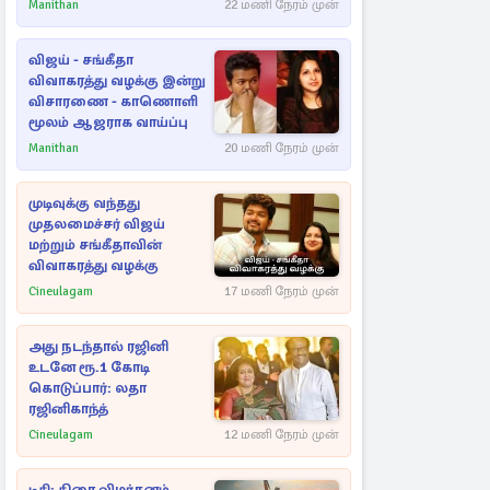
ராசிகள்!
Manithan
22 மணி நேரம் முன்
விஜய் - சங்கீதா
விவாகரத்து வழக்கு இன்று
விசாரணை - காணொளி
மூலம் ஆஜராக வாய்ப்பு
Manithan
20 மணி நேரம் முன்
முடிவுக்கு வந்தது
முதலமைச்சர் விஜய்
மற்றும் சங்கீதாவின்
விவாகரத்து வழக்கு
Cineulagam
17 மணி நேரம் முன்
அது நடந்தால் ரஜினி
உடனே ரூ.1 கோடி
கொடுப்பார்: லதா
ரஜினிகாந்த்
Cineulagam
12 மணி நேரம் முன்