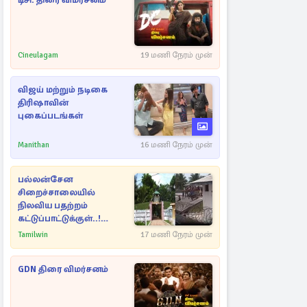
டிசி: திரை விமர்சனம்
Cineulagam
19 மணி நேரம் முன்
விஜய் மற்றும் நடிகை
திரிஷாவின்
புகைப்படங்கள்
Manithan
16 மணி நேரம் முன்
பல்லன்சேன
சிறைச்சாலையில்
நிலவிய பதற்றம்
கட்டுப்பாட்டுக்குள்..!
அதிரடியாக களமிறங்கிய
Tamilwin
17 மணி நேரம் முன்
அதிகாரிகள்
GDN திரை விமர்சனம்