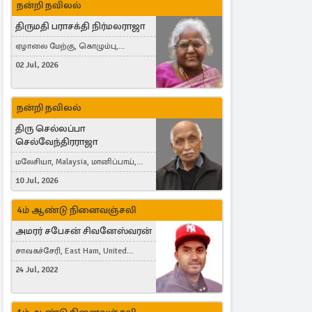
நன்றி நவிலல்
திருமதி பராசக்தி நிர்மலராஜா
ஏழாலை மேற்கு, கொழும்பு,
தங்காலை, London, United Kingdom
02 Jul, 2026
நன்றி நவிலல்
திரு செல்லப்பா
செல்வேந்திரராஜா
மலேசியா, Malaysia, மானிப்பாய்,
Duisburg, Germany, London, United
10 Jul, 2026
Kingdom
4ம் ஆண்டு நினைவஞ்சலி
அமரர் சபேசன் சிவனேஸ்வரன்
சாவகச்சேரி, East Ham, United
Kingdom
24 Jul, 2022