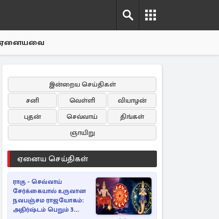
ஏனையவை
இன்றைய செய்திகள்
சனி
வெள்ளி
வியாழன்
புதன்
செவ்வாய்
திங்கள்
ஞாயிறு
ஏனைய செய்திகள்
ராகு - செவ்வாய்
சேர்க்கையால் உருவான
நவபஞ்சம ராஜயோகம்:
அதிர்ஷ்டம் பெறும் 3