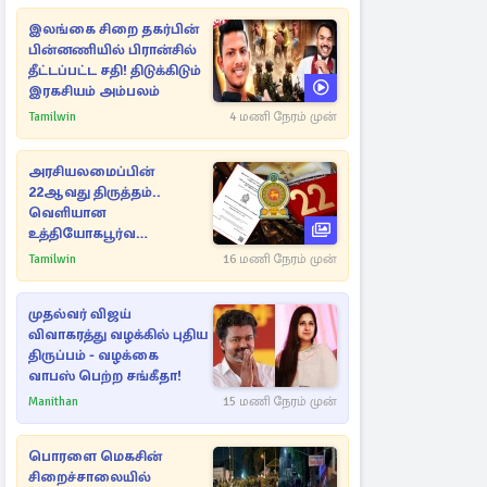
இலங்கை சிறை தகர்பின்
பின்னணியில் பிரான்சில்
தீட்டப்பட்ட சதி! திடுக்கிடும்
இரகசியம் அம்பலம்
Tamilwin
4 மணி நேரம் முன்
அரசியலமைப்பின்
22ஆவது திருத்தம்..
வெளியான
உத்தியோகபூர்வ
அறிவிப்பு!
Tamilwin
16 மணி நேரம் முன்
முதல்வர் விஜய்
விவாகரத்து வழக்கில் புதிய
திருப்பம் - வழக்கை
வாபஸ் பெற்ற சங்கீதா!
Manithan
15 மணி நேரம் முன்
பொரளை மெகசின்
சிறைச்சாலையில்