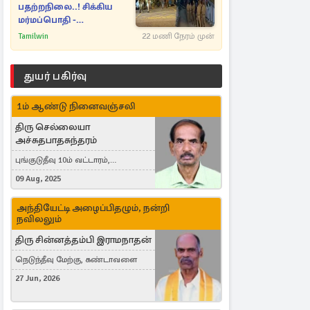
பதற்றநிலை..! சிக்கிய
மர்மப்பொதி -
பின்னணியில் வெளியான
Tamilwin
22 மணி நேரம் முன்
காரணம்
துயர் பகிர்வு
1ம் ஆண்டு நினைவஞ்சலி
திரு செல்லையா
அச்சுதபாதசுந்தரம்
புங்குடுதீவு 10ம் வட்டாரம்,
கொள்ளுப்பிட்டி
09 Aug, 2025
அந்தியேட்டி அழைப்பிதழும், நன்றி
நவிலலும்
திரு சின்னத்தம்பி இராமநாதன்
நெடுந்தீவு மேற்கு, கண்டாவளை
27 Jun, 2026