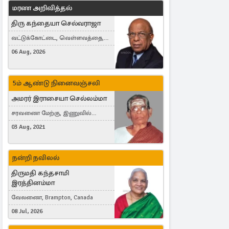
மரண அறிவித்தல்
திரு கந்தையா செல்வராஜா
வட்டுக்கோட்டை, வெள்ளவத்தை,
Toronto, Canada
06 Aug, 2026
5ம் ஆண்டு நினைவஞ்சலி
அமரர் இராசையா செல்லம்மா
சரவணை மேற்கு, இணுவில்
கிழக்கு
03 Aug, 2021
நன்றி நவிலல்
திருமதி கந்தசாமி
இரத்தினம்மா
வேலணை, Brampton, Canada
08 Jul, 2026