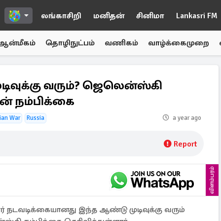
லங்காசிறி
மனிதன்
சினிமா
Lankasri FM
ஆன்மீகம்
தொழிநுட்பம்
வணிகம்
வாழ்க்கைமுறை
டிவுக்கு வரும்? ஜெலென்ஸ்கி
ன் நம்பிக்கை
ian War
Russia
a year ago
Report
விளம்பரம்
நடவடிக்கையானது இந்த ஆண்டு முடிவுக்கு வரும்