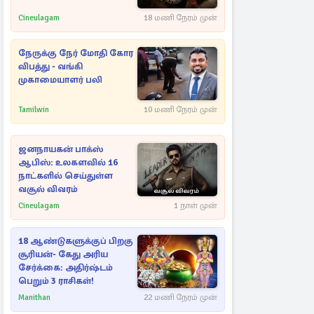
Cineulagam
18 மணி நேரம் முன்
நேருக்கு நேர் மோதி கோர
விபத்து - வங்கி
முகாமையாளர் பலி
Tamilwin
10 மணி நேரம் முன்
ஜனநாயகன் பாக்ஸ்
ஆபிஸ்: உலகளவில் 16
நாட்களில் செய்துள்ள
வசூல் விவரம்
Cineulagam
1 நாள் முன்
18 ஆண்டுகளுக்குப் பிறகு
சூரியன்- கேது அரிய
சேர்க்கை: அதிர்ஷ்டம்
பெறும் 3 ராசிகள்!
Manithan
22 மணி நேரம் முன்