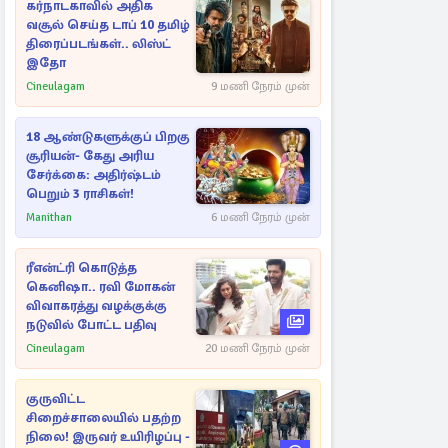
கர்நாடகாவில் அதிக
வசூல் செய்த டாப் 10 தமிழ்
திரைப்படங்கள்.. லிஸ்ட்
இதோ
Cineulagam
9 மணி நேரம் முன்
18 ஆண்டுகளுக்குப் பிறகு
சூரியன்- கேது அரிய
சேர்க்கை: அதிர்ஷ்டம்
பெறும் 3 ராசிகள்!
Manithan
6 மணி நேரம் முன்
ரீஎன்ட்ரி கொடுத்த
கெனிஷா.. ரவி மோகன்
விவாகரத்து வழக்குக்கு
நடுவில் போட்ட பதிவு
Cineulagam
20 மணி நேரம் முன்
குருவிட்ட
சிறைச்சாலையில் பதற்ற
நிலை! இருவர் உயிரிழப்பு -