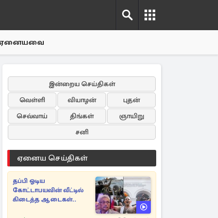
ஏனையவை
இன்றைய செய்திகள்
வெள்ளி
வியாழன்
புதன்
செவ்வாய்
திங்கள்
ஞாயிறு
சனி
ஏனைய செய்திகள்
தப்பி ஓடிய
கோட்டாபயவின் வீட்டில்
கிடைத்த ஆடைகள்..