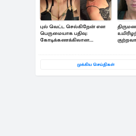
புல் வெட்ட செல்கிறேன் என
திருமண
பெருமையாக பதிவு:
உயிரிழ
கோடிக்கணக்கிலான
குற்றவ
கஞ்சாவுடன் சிக்கிய
காணொ
பிரித்தானிய பெண்
முக்கிய செய்திகள்