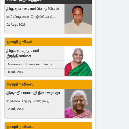
திரு துரைச்சாமி செந்திவேல்
மயிலியதனை, நெடுங்கேணி,
கம்பர்மலை
01 Aug, 2026
நன்றி நவிலல்
திருமதி கந்தசாமி
இரத்தினம்மா
வேலணை, Brampton, Canada
08 Jul, 2026
நன்றி நவிலல்
திருமதி பராசக்தி நிர்மலராஜா
ஏழாலை மேற்கு, கொழும்பு,
தங்காலை, London, United Kingdom
02 Jul, 2026
நன்றி நவிலல்