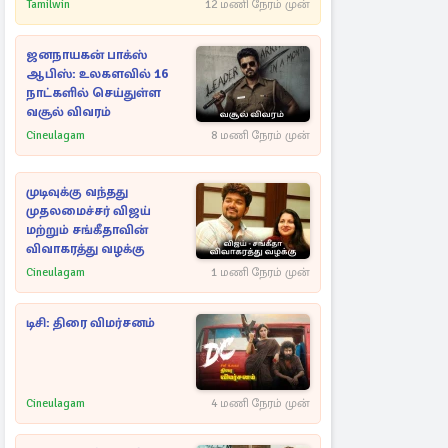
Tamilwin
12 மணி நேரம் முன்
ஜனநாயகன் பாக்ஸ்
ஆபிஸ்: உலகளவில் 16
நாட்களில் செய்துள்ள
வசூல் விவரம்
Cineulagam
8 மணி நேரம் முன்
முடிவுக்கு வந்தது
முதலமைச்சர் விஜய்
மற்றும் சங்கீதாவின்
விவாகரத்து வழக்கு
Cineulagam
1 மணி நேரம் முன்
டிசி: திரை விமர்சனம்
Cineulagam
4 மணி நேரம் முன்