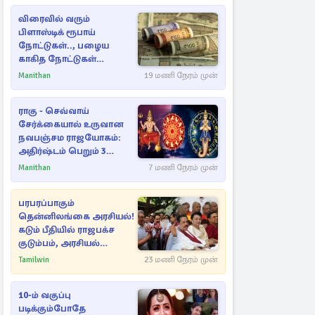
விரைவில் வரும்
பிளாஸ்டிக் ரூபாய்
நோட்டுகள்.., பழைய
காகித நோட்டுகள்
செல்லுமா?
Manithan
19 மணி நேரம் முன்
ராகு - செவ்வாய்
சேர்க்கையால் உருவான
நவபஞ்சம ராஜயோகம்:
அதிர்ஷ்டம் பெறும் 3
ராசிகள்!
Manithan
7 மணி நேரம் முன்
பரபரப்பாகும்
தென்னிலங்கை அரசியல்!
கடும் பீதியில் ராஜபக்ச
குடும்பம், அரசியல்
நட்புகள்
Tamilwin
23 மணி நேரம் முன்
10-ம் வகுப்பு
படிக்கும்போதே