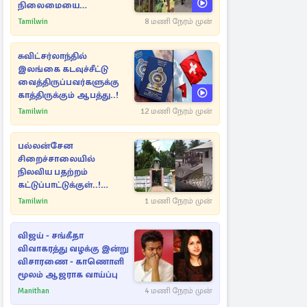
நிலைமையை
கட்டுப்படுத்த பொலிஸார்
Tamilwin
8 மணி நேரம் முன்
கண்ணீர்புகை பிரயோகம்
சுவிட்சர்லாந்தில்
இலங்கை கடவுச்சீட்டு
வைத்திருப்பவர்களுக்கு
காத்திருக்கும் ஆபத்து..!
Tamilwin
12 மணி நேரம் முன்
பல்லன்சேன
சிறைச்சாலையில்
நிலவிய பதற்றம்
கட்டுப்பாட்டுக்குள்..!
அதிரடியாக களமிறங்கிய
Tamilwin
1 மணி நேரம் முன்
அதிகாரிகள்
விஜய் - சங்கீதா
விவாகரத்து வழக்கு இன்று
விசாரணை - காணொளி
மூலம் ஆஜராக வாய்ப்பு
Manithan
4 மணி நேரம் முன்