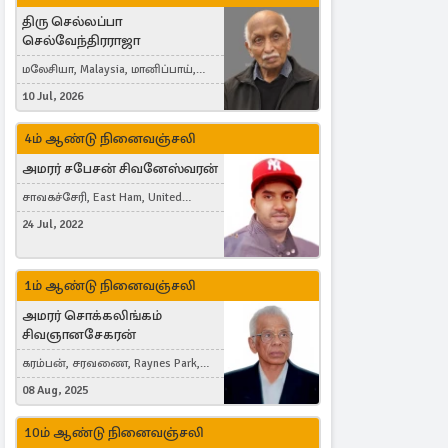
திரு செல்லப்பா
செல்வேந்திரராஜா
மலேசியா, Malaysia, மானிப்பாய்,
Duisburg, Germany, London, United
10 Jul, 2026
Kingdom
4ம் ஆண்டு நினைவஞ்சலி
அமரர் சபேசன் சிவனேஸ்வரன்
சாவகச்சேரி, East Ham, United
Kingdom
24 Jul, 2022
1ம் ஆண்டு நினைவஞ்சலி
அமரர் சொக்கலிங்கம்
சிவஞானசேகரன்
கரம்பன், சரவணை, Raynes Park,
London, United Kingdom
08 Aug, 2025
10ம் ஆண்டு நினைவஞ்சலி