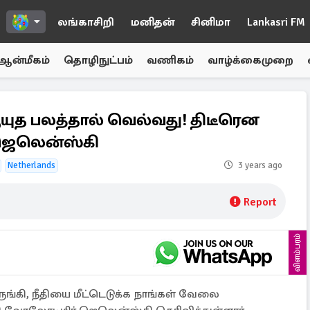
லங்காசிறி
மனிதன்
சினிமா
Lankasri FM
ஆன்மீகம்
தொழிநுட்பம்
வணிகம்
வாழ்க்கைமுறை
யுத பலத்தால் வெல்வது! திடீரென
 ஜெலென்ஸ்கி
Netherlands
3 years ago
Report
விளம்பரம்
ங்கி, நீதியை மீட்டெடுக்க நாங்கள் வேலை