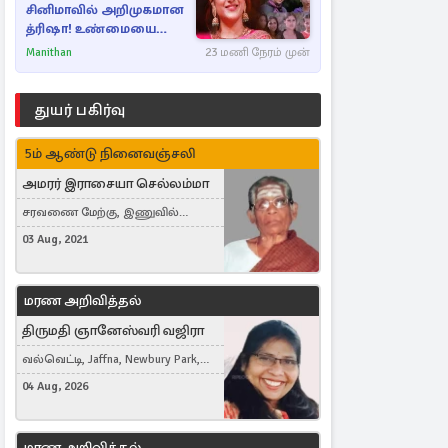
சினிமாவில் அறிமுகமான
த்ரிஷா! உண்மையை
பகிர்ந்த இயக்குநர் பிரவீன்
Manithan
23 மணி நேரம் முன்
காந்தி
துயர் பகிர்வு
5ம் ஆண்டு நினைவஞ்சலி
அமரர் இராசையா செல்லம்மா
சரவணை மேற்கு, இணுவில்
கிழக்கு
03 Aug, 2021
மரண அறிவித்தல்
திருமதி ஞானேஸ்வரி வஜிரா
வல்வெட்டி, Jaffna, Newbury Park,
United Kingdom
04 Aug, 2026
மரண அறிவித்தல்