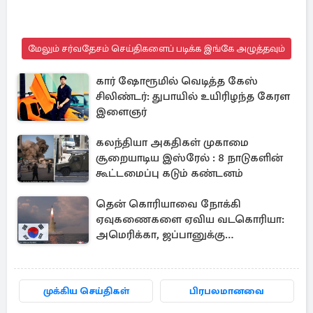
மேலும் சர்வதேசம் செய்திகளைப் படிக்க இங்கே அழுத்தவும்
கார் ஷோரூமில் வெடித்த கேஸ்
சிலிண்டர்: துபாயில் உயிரிழந்த கேரள
இளைஞர்
கலந்தியா அகதிகள் முகாமை
சூறையாடிய இஸ்ரேல் : 8 நாடுகளின்
கூட்டமைப்பு கடும் கண்டனம்
தென் கொரியாவை நோக்கி
ஏவுகணைகளை ஏவிய வடகொரியா:
அமெரிக்கா, ஜப்பானுக்கு
அனுப்பப்பட்ட தகவல்
முக்கிய செய்திகள்
பிரபலமானவை